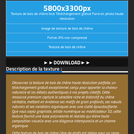
5800x3300px
Texture de bois de chêne brut Téléchargement gratuit Fond en photo haute
résolution
Image de texture de bois de chêne
Fichier JPG non compressé
Texture de bois de chêne
►►DOWNLOAD►►
Description de la texture :
Découvrez la texture de bois de chêne haute résolution parfaite, un
téléchargement gratuit exceptionnel conçu pour apporter la chaleur
naturelle et les détails authentiques à vos projets créatifs. Cette
ressource premium capture le caractère riche et distinctif du chêne
véritable, mettant en évidence ses motifs de grain profonds, ses nœuds
naturels et ses variations organiques avec une clarté époustouflante.
Que vous soyez graphiste, artiste numérique ou modélisateur 3D, cette
texture fournit une base polyvalente et réaliste qui élève toute
composition visuelle avec une élégance intemporelle et un charme
organique.
Cette texture de bois de chêne libre de droits est idéale pour un large