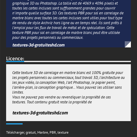
graphique 3D ou Photoshop. La taille est de 4069 x 4096 pixels et
toutes les cartes incluses sont suffisamment grandes pour couvrir
n'importe quelle surface 3D. Ces textures PBR pour sol en carrelage de
marbre blanc avec toutes les cartes incluses sont utiles pour tout type
de rendu de style Archviz hors ligne ou en temps réel. Ils sont prêts à
l'emploi pour les flux de travail de métal et de spéculation. Cette
texture PBR pour sol en carrelage de marbre blanc peut être utilisée
pour des projets personnels ou commerciaux.
textures-3d-gratuiteshd.com
Licence:
Cette texture 3D de carrelage en marbre blanc est 100% gratuite pour
les projets personnels ou commerciaux, tout travail 3D, l'architecture ou
les jeux vidéo, la conception Web, l'art Photoshop, le papier peint,
l'arrière-plan, la conception graphique... Vous pouvez les utiliser sans
limites.
Vous ne pouvez pas vendre ou revendiquer la propriété de ces
textures. Tout contenu gratuit reste la propriété de
textures-3d-gratuiteshd.com
Télécharger
,
gratuit
,
Marbre
,
PBR
,
texture