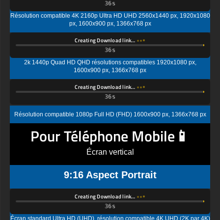
Résolution compatible 4K 2160p Ultra HD UHD 2560x1440 px, 1920x1080
px, 1600x900 px, 1366x768 px
Creating Download link…
2k 1440p Quad HD QHD résolutions compatibles 1920x1080 px,
1600x900 px, 1366x768 px
Creating Download link…
Résolution compatible 1080p Full HD (FHD) 1600x900 px, 1366x768 px
Pour Téléphone Mobile📱
Écran vertical
9:16 Aspect Portrait
Creating Download link…
Écran standard Ultra HD (UHD), résolution compatible 4K UHD (2K par 4K)
1440x2560 px, 1080x1920px, 720 x 1280 px
Creating Download link…