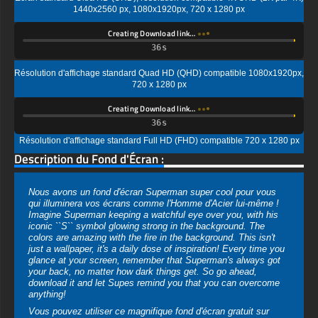
Résolution d'affichage standard Quad HD (QHD) compatible 1080x1920px,
720 x 1280 px
Creating Download link…
Résolution d'affichage standard Full HD (FHD) compatible 720 x 1280 px
Description du Fond d'Écran :
Nous avons un fond d'écran Superman super cool pour vous
qui illuminera vos écrans comme l'Homme d'Acier lui-même !
Imagine Superman keeping a watchful eye over you, with his
iconic ``S`` symbol glowing strong in the background. ‍The
colors are amazing with the fire in the background. This isn't
just a wallpaper, it's a daily dose of inspiration! Every time you
glance at your screen, remember that Superman's always got
your back, no matter how dark things get. So go ahead,
download it and let Supes remind you that you can overcome
anything!
Vous pouvez utiliser ce magnifique fond d'écran gratuit sur
votre appareil :
-Superman on fire wallpaper 4K HD ULTRA HD for PC Desktop
& Laptop (including popular brands like Apple MacBook, Dell
XPS, HP Spectre, Lenovo ThinkPad, Asus ROG Strix,
Microsoft Surface, Acer, MSI, Toshiba, Samsung, Razer, LG
Gram, Alienware, Huawei MateBook, LG Ultra, Google