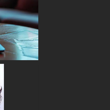
Vous pouvez utiliser ce
magnifique fond d'écran gratuit
sur votre appareil :
-Fond d'écran Superman DC
4K HD ULTRA HD pour PC de
bureau et ordinateur portable (y
compris les marques
populaires comme Apple
MacBook, Dell XPS, HP
Spectre, Lenovo ThinkPad,
Asus ROG Strix, Microsoft
Surface, Acer, MSI, Toshiba,
Samsung, Razer, LG Gram,
Alienware, Huawei MateBook,
LG Ultra, Google Pixelbook,
LG Gram, LG Ultra, Razer
Blade, Gigabyte Aero.
-Fond d'écran Superman DC
4K HD ULTRA HD pour
appareil mobile (iPhones,
smartphones Android de
Samsung Galaxy, Samsung,
Apple, Huawei, Xiaomi, Oppo,