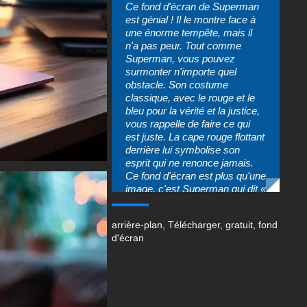
Ce fond d'écran de Superman
est génial ! Il le montre face à
une énorme tempête, mais il
n'a pas peur. Tout comme
Superman, vous pouvez
surmonter n'importe quel
obstacle. Son costume
classique, avec le rouge et le
bleu pour la vérité et la justice,
vous rappelle de faire ce qui
est juste. La cape rouge flottant
derrière lui symbolise son
esprit qui ne renonce jamais.
Ce fond d'écran est plus qu'une
image, c'est Superman qui dit «
soyez votre propre héros ! »
N'oubliez pas qu'être un héros
arrière-plan
,
Télécharger
,
gratuit
,
fond
n'est pas seulement une
d'écran
question de force, il s'agit
d'aider les autres. Alors,
arborez ce fond d'écran et
soyez le héros incroyable que
vous étiez censé être !