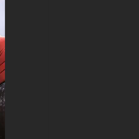
Vivo, Motorola, Lenovo, LG,
Google Pixel, Sony, Nokia,
OnePlus, Realme, HTC,
Honor, Asus, BlackBerry et
ZTE.
-Fond d'écran Superman DC
4K HD ULTRA HD pour Smart
TV et appareil de streaming
Amazon, Fire TV, Android TV,
LG WebOS, Roku TV, Google
TV, Horizon TV, Firefox OS
pour TV, Boxee
- Fond d'écran Superman DC
4K HD ULTRA HD pour
console de jeu Sony
PlayStation, Microsoft Xbox,
Nintendo Switch
Ce fond d'écran gratuit de
Superman DC est disponible
dans une variété de tailles pour
répondre à vos besoins, y
compris le superbe UHD 4K