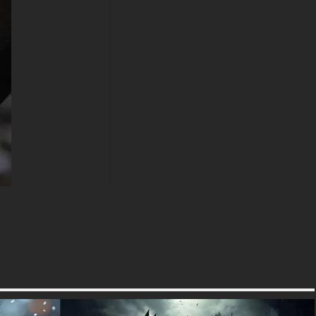
original (3840x2160 px), des
options haute définition et une
version orientée portrait
spécialement conçue pour les
téléphones.
textures-3d-gratuiteshd.com