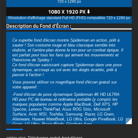
720 x 1280 px
1080 X 1920 PX ⬇️
Résolution d'affichage standard Full HD (FHD) compatible 720 x 1280 px
Description du Fond d'Écran :
Ce superbe fond d'écran montre Spiderman en action, prêt à
sauter ! Son costume rouge et bleu classique semble très
réaliste, et l'arrière-plan donne le ton pour un combat épique. Il
est parfait pour tous les fans qui aiment les mouvements et
l'héroïsme de Spidey !
Ce fond d'écran saisissant capture Spiderman dans une pose
dynamique, accroupi au sol avec les doigts écartés, prêt à
passer à l'action !
Vous pouvez utiliser ce magnifique fond d'écran gratuit sur
votre appareil :
-Fond d'écran de pose dynamique Spiderman 4K HD ULTRA
HD pour PC de bureau et ordinateur portable (y compris les
marques populaires comme Apple MacBook, Dell XPS, HP
Spectre, Lenovo ThinkPad, Asus ROG Strix, Microsoft
Surface, Acer, MSI, Toshiba, Samsung, Razer, LG Gram,
Alienware, Huawei MateBook, LG Ultra, Google Pixelbook, LG
Gram, LG Ultra, Razer Blade, Gigabyte Aero.
-Fond d'écran de pose dynamique Spiderman 4K HD ULTRA
HD pour appareil mobile (iPhones, smartphones Android de