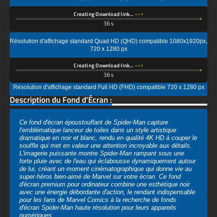
Résolution d'affichage standard Quad HD (QHD) compatible 1080x1920px,
720 x 1280 px
Creating Download link…
Résolution d'affichage standard Full HD (FHD) compatible 720 x 1280 px
Description du Fond d'Écran :
Ce fond d'écran époustouflant de Spider-Man capture
l'emblématique lanceur de toiles dans un style artistique
dramatique en noir et blanc, rendu en qualité 4K HD à couper le
souffle qui met en valeur une attention incroyable aux détails.
L'imagerie puissante montre Spider-Man rampant sous une
forte pluie avec de l'eau qui éclabousse dynamiquement autour
de lui, créant un moment cinématographique qui donne vie au
super-héros bien-aimé de Marvel sur votre écran. Ce fond
d'écran premium pour ordinateur combine une esthétique noir
avec une énergie débordante d'action, le rendant indispensable
pour les fans de Marvel Comics à la recherche de fonds
d'écran Spider-Man haute résolution pour leurs appareils
numériques.
La composition monochromatique souligne chaque détail
complexe de la texture emblématique du costume de Spider-
Man, du motif toile d'araignée sur son masque jusqu'à la
définition musculaire visible à travers le costume. Les effets
dramatiques de pluie créent une profondeur visuelle