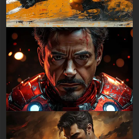
reconnaissable à travers toutes les générations de fans.
L'esthétique noir et blanc du fond d'écran le rend idéal pour les
écrans OLED et AMOLED, offrant un contraste exceptionnel
tout en réduisant la consommation de batterie sur les
smartphones et tablettes modernes. Le design
monochromatique garantit que les icônes du bureau, les
widgets et les applications mobiles restent clairement visibles
sans conflit de couleurs, fusionnant avec succès l'excellence
artistique et la fonctionnalité quotidienne pratique. Cela en fait
un choix remarquable pour les utilisateurs qui exigent à la fois
sophistication visuelle et facilité d'utilisation de leur collection
de fonds d'écran Spider-Man HD.
Que vous soyez un passionné de longue date de Spider-Man,
un collectionneur d'art de super-héros de style noir, ou que
vous appréciez simplement les illustrations de style
photographie en noir et blanc magistrales, ce fond d'écran
Spider-Man offre des visuels de qualité galerie à votre
technologie personnelle. La combinaison d'effets de pluie
dramatiques, de textures photoréalistes et d'une résolution
ultra-haute crée une expérience visuelle premium qui
transcende les fonds d'écran de super-héros ordinaires. Chaque
élément, des gouttes d'eau au motif complexe de la toile du
costume, a été rendu avec une attention artistique
exceptionnelle aux détails.
Téléchargez ce fond d'écran épique Spider-Man en 4K HD
aujourd'hui et installez votre sympathique tisseur de toiles du
quartier sur votre ordinateur de bureau, ordinateur portable,