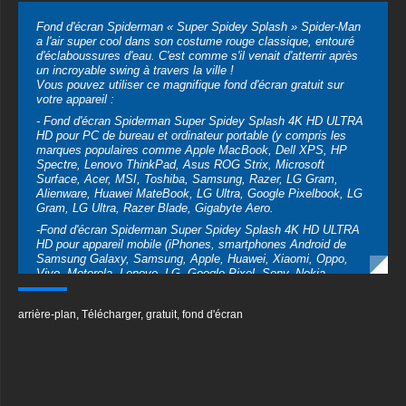
votre appareil :
- Fond d'écran Spiderman Super Spidey Splash 4K HD ULTRA
HD pour PC de bureau et ordinateur portable (y compris les
marques populaires comme Apple MacBook, Dell XPS, HP
Spectre, Lenovo ThinkPad, Asus ROG Strix, Microsoft
Surface, Acer, MSI, Toshiba, Samsung, Razer, LG Gram,
Alienware, Huawei MateBook, LG Ultra, Google Pixelbook, LG
Gram, LG Ultra, Razer Blade, Gigabyte Aero.
-Fond d'écran Spiderman Super Spidey Splash 4K HD ULTRA
HD pour appareil mobile (iPhones, smartphones Android de
Samsung Galaxy, Samsung, Apple, Huawei, Xiaomi, Oppo,
Vivo, Motorola, Lenovo, LG, Google Pixel, Sony, Nokia,
OnePlus, Realme, HTC, Honor, Asus, BlackBerry et ZTE.
- Fond d'écran Spiderman Super Spidey Splash 4K HD ULTRA
arrière-plan
,
Télécharger
,
gratuit
,
fond d'écran
HD pour Smart TV et appareil de streaming Amazon, Fire TV,
Android TV, LG WebOS, Roku TV, Google TV, Horizon TV,
Firefox OS pour TV, Boxee
- Fond d'écran Spiderman Super Spidey Splash 4K HD ULTRA
HD pour console de jeu Sony PlayStation, Microsoft Xbox,
Nintendo Switch
Textures Associées
Ce superbe fond d'écran gratuit Spiderman Super Spidey
Splash est disponible dans une variété de tailles pour répondre
à vos besoins, y compris le superbe UHD 4K original
(3840x2160 px), des options haute définition et une version
orientée portrait spécialement conçue pour les téléphones.