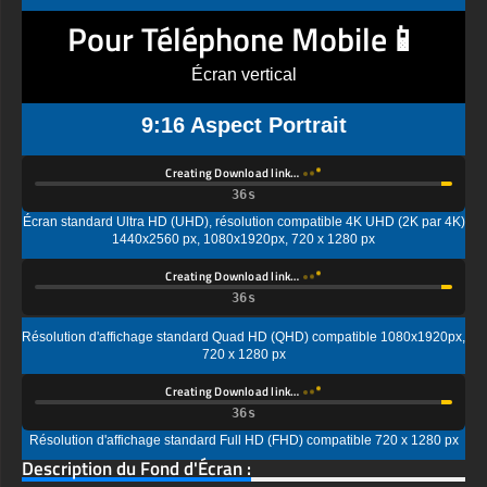
Écran vertical
9:16 Aspect Portrait
Creating Download link…
Écran standard Ultra HD (UHD), résolution compatible 4K UHD (2K par 4K)
1440x2560 px, 1080x1920px, 720 x 1280 px
Creating Download link…
Résolution d'affichage standard Quad HD (QHD) compatible 1080x1920px,
720 x 1280 px
Creating Download link…
Résolution d'affichage standard Full HD (FHD) compatible 720 x 1280 px
Description du Fond d'Écran :
Fond d'écran Spiderman « Super Spidey Splash » Spider-Man
a l'air super cool dans son costume rouge classique, entouré
d'éclaboussures d'eau. C'est comme s'il venait d'atterrir après
un incroyable swing à travers la ville !
Vous pouvez utiliser ce magnifique fond d'écran gratuit sur