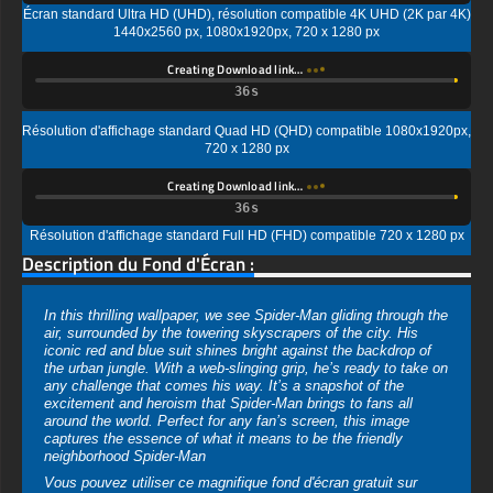
Résolution d'affichage standard Quad HD (QHD) compatible 1080x1920px,
720 x 1280 px
Creating Download link…
Résolution d'affichage standard Full HD (FHD) compatible 720 x 1280 px
Description du Fond d'Écran :
In this thrilling wallpaper, we see Spider-Man gliding through the
air, surrounded by the towering skyscrapers of the city. His
iconic red and blue suit shines bright against the backdrop of
the urban jungle. With a web-slinging grip, he’s ready to take on
any challenge that comes his way. It’s a snapshot of the
excitement and heroism that Spider-Man brings to fans all
around the world. Perfect for any fan’s screen, this image
captures the essence of what it means to be the friendly
neighborhood Spider-Man
Vous pouvez utiliser ce magnifique fond d'écran gratuit sur
votre appareil :
-Spider-Man Sky-High wallpaper 4K HD ULTRA HD for PC
Desktop & Laptop (including popular brands like Apple
MacBook, Dell XPS, HP Spectre, Lenovo ThinkPad, Asus
ROG Strix, Microsoft Surface, Acer, MSI, Toshiba, Samsung,
Razer, LG Gram, Alienware, Huawei MateBook, LG Ultra,