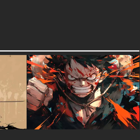
Sasuke Susanoo wallpaper
and showcase your
appreciation for the legendary
Uchiha clan and the world of
Naruto. Compatible with all
operating systems and
devices, this wallpaper ensures
you can carry the power of
Susanoo with you wherever
you go.
textures-3d-gratuiteshd.com