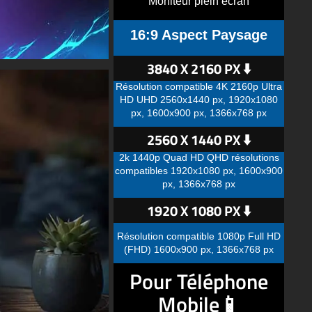
Moniteur plein écran
16:9 Aspect Paysage
3840 X 2160 PX ⬇️
Résolution compatible 4K 2160p Ultra
HD UHD 2560x1440 px, 1920x1080
px, 1600x900 px, 1366x768 px
2560 X 1440 PX ⬇️
2k 1440p Quad HD QHD résolutions
compatibles 1920x1080 px, 1600x900
px, 1366x768 px
1920 X 1080 PX ⬇️
Résolution compatible 1080p Full HD
(FHD) 1600x900 px, 1366x768 px
Pour Téléphone
Mobile📱