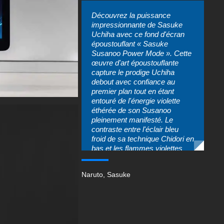
Découvrez la puissance
impressionnante de Sasuke
Uchiha avec ce fond d'écran
époustouflant « Sasuke
Susanoo Power Mode ». Cette
œuvre d'art époustouflante
capture le prodige Uchiha
debout avec confiance au
premier plan tout en étant
entouré de l'énergie violette
éthérée de son Susanoo
pleinement manifesté. Le
contraste entre l'éclair bleu
froid de sa technique Chidori en
bas et les flammes violettes
intenses de Susanoo crée une
composition visuellement
Naruto
,
Sasuke
frappante qui incarne
véritablement l'immense
pouvoir de Sasuke.
Parfait pour les fans de Naruto
de tous âges, ce fond d'écran