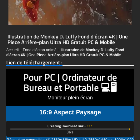
Illustration de Monkey D. Luffy Fond d'écran 4K | One
Piece Arrière-plan Ultra HD Gratuit PC & Mobile
Accueil
»
Fond d'écran animé
»
Illustration de Monkey D. Luffy Fond
d'écran 4K | One Piece Arrière-plan Ultra HD Gratuit PC & Mobile
Lien de téléchargement :
Pour PC | Ordinateur de
Bureau et Portable 💻🖥️
Moniteur plein écran
16:9 Aspect Paysage
Creating Download link…
Résolution compatible 4K 2160p Ultra HD UHD 2560x1440 px, 1920x1080
px, 1600x900 px, 1366x768 px