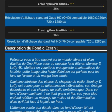
720 x 1280 px
Creating Download link…
Résolution d'affichage standard Full HD (FHD) compatible 720 x 1280 px
Description du Fond d'Écran :
Préparez-vous à être captivé par le monde vibrant et plein
d'action de One Piece avec ce superbe fond d'écran Monkey D
Luffy 4K. Mettant en vedette le protagoniste charismatique de
la série, cette image ultra haute définition est parfaite pour les
fans de l'anime et du manga bien-aimés.
Capitaine intrépide des pirates du chapeau de paille, Monkey D
Luffy est connu pour sa détermination inébranlable, son énergie
débordante et son chapeau de paille emblématique. Dans ce
fond d'écran captivant, il se tient grand et fier, ses yeux bleu
profond reflétant un mélange de malice et de détermination
alors qu'il fait face à la pluie de front.
L'attention portée aux détails dans ce fond d'écran 4K est
vraiment remarquable, avec la chemise rouge vif et le short
résistant de Luffy se détachant sur la pluie floue et l'arrière-plan
brumeux. La haute résolution de l'image garantit que chaque
ligne complexe, ombre et reflet est capturée avec une clarté
étonnante, ce qui en fait un ajout immersif et visuellement
époustouflant à n'importe quel appareil.