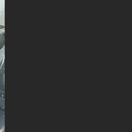
(iPhones, smartphones Android
de Samsung Galaxy,
Samsung, Apple, Huawei,
Xiaomi, Oppo, Vivo, Motorola,
Lenovo, LG, Google Pixel,
Sony, Nokia, OnePlus,
Realme, HTC, Honor, Asus,
BlackBerry et ZTE.
-Spider-Man Miles Morales
wallpaper 4K HD ULTRA HD
For Smart TV & Streaming
Device Amazon , Fire TV,
Android TV, LG WebOS, Roku
TV, Google TV, Horizon TV,
Firefox OS for TV ,Boxee
-Fond d'écran Spider-Man
Miles Morales 4K HD ULTRA
HD pour console de jeu Sony
PlayStation, Microsoft Xbox,
Nintendo Switch
Ce fond d'écran gratuit de
Spider-Man Miles Morales est