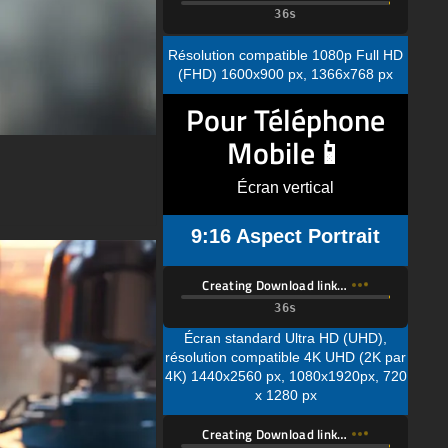
(FHD) 1600x900 px, 1366x768 px
Pour Téléphone
Mobile📱
Écran vertical
9:16 Aspect Portrait
Creating Download link…
Écran standard Ultra HD (UHD),
résolution compatible 4K UHD (2K par
4K) 1440x2560 px, 1080x1920px, 720
x 1280 px
Creating Download link…
Résolution d'affichage standard Quad
HD (QHD) compatible 1080x1920px,
720 x 1280 px