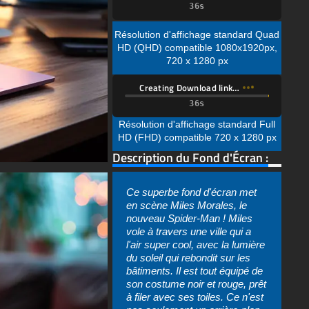
Creating Download link…
Résolution d'affichage standard Full
HD (FHD) compatible 720 x 1280 px
Description du Fond d'Écran :
Ce superbe fond d'écran met
en scène Miles Morales, le
nouveau Spider-Man ! Miles
vole à travers une ville qui a
l'air super cool, avec la lumière
du soleil qui rebondit sur les
bâtiments. Il est tout équipé de
son costume noir et rouge, prêt
à filer avec ses toiles. Ce n'est
pas seulement un arrière-plan,
c'est comme si vous pouviez
rejoindre Miles dans ses
aventures ! Imaginez-vous
vous balancer à travers la ville,
tout comme lui. Plutôt sympa,