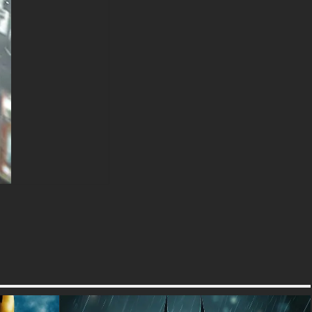
disponible dans une variété de
tailles pour répondre à vos
besoins, y compris le superbe
UHD 4K original (3840x2160
px), des options haute définition
et une version orientée portrait
spécialement conçue pour les
téléphones.
textures-3d-gratuiteshd.com