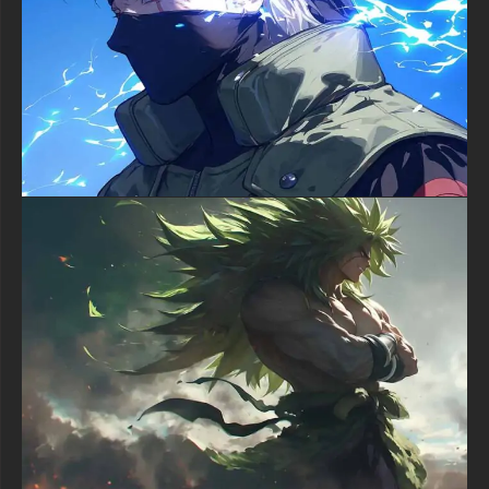
dramatique et les éléments grunge élèvent ceci au-delà de l'art
de fan typique pour en faire une œuvre d'art numérique digne
d'une galerie.
L'impact émotionnel de ce papier peint est indéniable, évoquant
des sentiments de puissance, de détermination et l'esprit
irrésistible qui définit le caractère de Luffy. L'atmosphère
sombre suggère les batailles sérieuses et les défis auxquels
l'équipage du Chapeau de Paille fait face, tandis que le sourire
confiant de Luffy rappelle aux spectateurs sa volonté
inébranlable. Cette dualité crée un papier peint qui inspire et
motive à chaque coup d'œil sur votre écran.
Transformez votre ordinateur de bureau ou appareil mobile avec
ce fond d'écran extraordinaire Luffy Rouge Foncé 4K qui
célèbre One Piece d'une manière époustouflante. Que vous
soyez un nakama de longue date ou nouveau dans l'aventure
de la Grande Ligne, ce fond d'écran gratuit Ultra HD offre une
qualité premium et un style inoubliable. Téléchargez
maintenant et laissez le futur Roi des Pirates apporter intensité
et inspiration à votre monde numérique chaque jour.
textures-3d-gratuiteshd.com