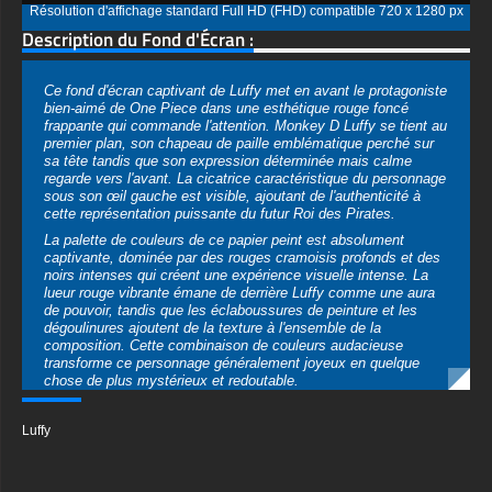
Résolution d'affichage standard Full HD (FHD) compatible 720 x 1280 px
Description du Fond d'Écran :
Ce fond d'écran captivant de Luffy met en avant le protagoniste
bien-aimé de One Piece dans une esthétique rouge foncé
frappante qui commande l'attention. Monkey D Luffy se tient au
premier plan, son chapeau de paille emblématique perché sur
sa tête tandis que son expression déterminée mais calme
regarde vers l'avant. La cicatrice caractéristique du personnage
sous son œil gauche est visible, ajoutant de l'authenticité à
cette représentation puissante du futur Roi des Pirates.
La palette de couleurs de ce papier peint est absolument
captivante, dominée par des rouges cramoisis profonds et des
noirs intenses qui créent une expérience visuelle intense. La
lueur rouge vibrante émane de derrière Luffy comme une aura
de pouvoir, tandis que les éclaboussures de peinture et les
dégoulinures ajoutent de la texture à l'ensemble de la
composition. Cette combinaison de couleurs audacieuse
transforme ce personnage généralement joyeux en quelque
chose de plus mystérieux et redoutable.
« Sur le plan artistique, ce papier peint utilise une esthétique
grunge avec des effets d'éclaboussures d'encre intentionnels et
Luffy
des textures rugueuses qui lui confèrent une qualité
audacieuse inspirée de l'art urbain. Le style d'illustration
conserve les caractéristiques anime reconnaissables tout en