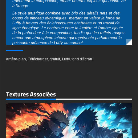
traversent la composition, créant un effet explosif qui donne vie
à l'image.
Le style artistique combine avec brio des détails nets et des
coups de pinceau dynamiques, mettant en valeur la force de
Luffy à travers des éclaboussures abstraites et un travail de
ligne énergique. Le contraste entre la lumière et l'ombre ajoute
de la profondeur à la composition, tandis que les reflets rouges
créent une atmosphère intense qui représente parfaitement la
puissante présence de Luffy au combat.
Disponible dans plusieurs formats premium, ce fond d'écran de
haute qualité est prêt à transformer n'importe quel appareil en
arrière-plan
,
Télécharger
,
gratuit
,
Luffy
,
fond d'écran
portail vers le monde de One Piece. Les options de
téléchargement incluent une résolution 4K époustouflante
(3840x2160), une qualité Ultra HD et des formats HD standard,
garantissant des images d'une clarté cristalline pour chaque
taille d'écran. Choisissez entre des formats grand écran
parfaits pour les configurations de jeu ou des orientations
verticales idéales pour les appareils mobiles.
Textures Associées
No registration or subscription needed – simply select your
preferred resolution and format to instantly download this
premium-quality wallpaper. Compatible with all major devices
and operating systems, this dynamic Luffy artwork maintains
its impressive detail and impact across all supported
resolutions.
Parfait pour les jeunes fans comme pour les passionnés
d'anime chevronnés, ce fond d'écran apporte l'excitation de