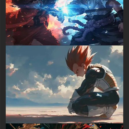
One Piece à votre expérience numérique quotidienne. Que
vous configuriez une station de combat de jeu ou que vous
personnalisiez votre téléphone, ce fond d'écran conçu de
manière artistique sert de rappel constant de la détermination
de Luffy et de l'esprit aventureux de One Piece
textures-3d-gratuiteshd.com