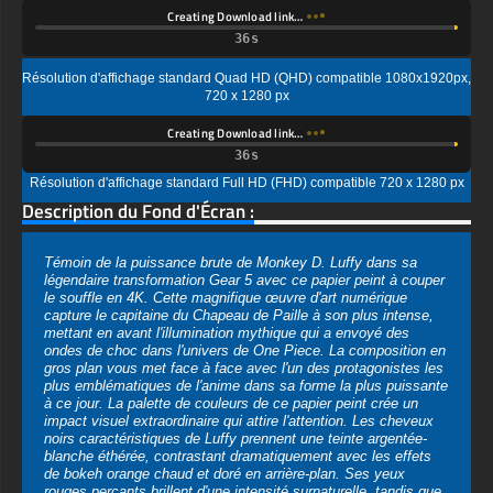
720 x 1280 px
Creating Download link…
Résolution d'affichage standard Full HD (FHD) compatible 720 x 1280 px
Description du Fond d'Écran :
Témoin de la puissance brute de Monkey D. Luffy dans sa
légendaire transformation Gear 5 avec ce papier peint à couper
le souffle en 4K. Cette magnifique œuvre d'art numérique
capture le capitaine du Chapeau de Paille à son plus intense,
mettant en avant l'illumination mythique qui a envoyé des
ondes de choc dans l'univers de One Piece. La composition en
gros plan vous met face à face avec l'un des protagonistes les
plus emblématiques de l'anime dans sa forme la plus puissante
à ce jour. La palette de couleurs de ce papier peint crée un
impact visuel extraordinaire qui attire l'attention. Les cheveux
noirs caractéristiques de Luffy prennent une teinte argentée-
blanche éthérée, contrastant dramatiquement avec les effets
de bokeh orange chaud et doré en arrière-plan. Ses yeux
rouges perçants brillent d'une intensité surnaturelle, tandis que
les éclaboussures de sang et les dégâts de combat racontent
l'histoire d'une confrontation épique en cours.
Artistiquement, cette œuvre représente l'apogée de l'illustration
numérique moderne inspirée par l'anime. Le style de rendu 3D
hyper-réaliste apporte une profondeur et des détails sans