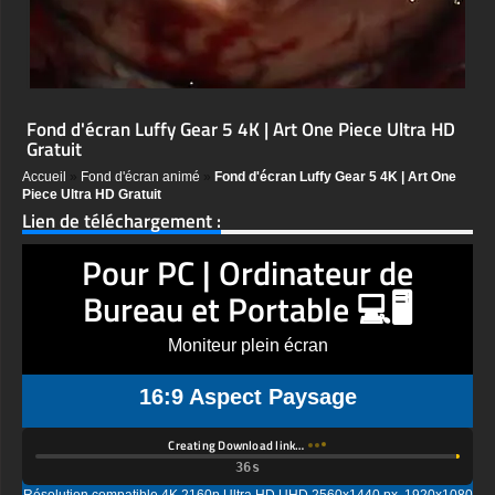
Fond d'écran Luffy Gear 5 4K | Art One Piece Ultra HD
Gratuit
Accueil
»
Fond d'écran animé
»
Fond d'écran Luffy Gear 5 4K | Art One
Piece Ultra HD Gratuit
Lien de téléchargement :
Pour PC | Ordinateur de
Bureau et Portable 💻🖥️
Moniteur plein écran
16:9 Aspect Paysage
Creating Download link…
Résolution compatible 4K 2160p Ultra HD UHD 2560x1440 px, 1920x1080
px, 1600x900 px, 1366x768 px