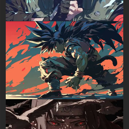
La résonance émotionnelle de cette image est indéniable et
puissante. Elle capture ce moment charnière de transformation
où Luffy transcende ses limites, incarnant les thèmes de la
détermination, de la liberté et de la volonté de protéger ceux
qu'il aime. Chaque coup d'œil à votre écran vous rappellera le
voyage légendaire du capitaine au chapeau de paille vers sa
destinée de Roi des Pirates.
Ne manquez pas votre chance de posséder ce incroyable fond
d'écran Luffy Gear 5 complètement gratuitement. Cliquez sur le
bouton de téléchargement maintenant pour transformer votre
ordinateur de bureau ou appareil mobile avec l'un des fonds
d'écran anime les plus puissants disponibles. Rejoignez des
millions de fans de One Piece qui ont déjà amélioré leurs
écrans avec ce magnifique chef-d'œuvre en 4K.
textures-3d-gratuiteshd.com