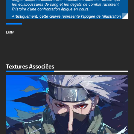
précédent au personnage bien-aimé, avec une attention
Luffy
méticuleuse portée aux textures de la peau, aux mèches de
cheveux et aux légères cicatrices sous son œil. L'éclairage
dramatique crée des ombres cinématiques qui rehaussent la
qualité tridimensionnelle de ce portrait remarquable.
La qualité technique de ce fond d'écran est tout simplement
exceptionnelle. Rendu en résolution 4K nette, chaque détail
Textures Associées
reste net et vivide, qu'il soit affiché sur un énorme moniteur de
bureau ou sur un appareil mobile haute résolution. L'équilibre
minutieux entre la netteté et le flou crée un effet de profondeur
de champ professionnel qui fait sembler à Luffy de bondir hors
de votre écran.
Ce papier peint polyvalent s'adapte magnifiquement à toute
configuration d'appareil. Sur les moniteurs de bureau et les
ordinateurs portables, la composition large remplit votre écran
d'une énergie dynamique parfaite pour les configurations de jeu
ou les postes de travail créatifs. Les utilisateurs mobiles
apprécieront comment le sujet centré conserve son impact
même lorsqu'il est recadré, ce qui le rend idéal pour les écrans
de verrouillage et les écrans d'accueil des smartphones.
What makes this Gear 5 Luffy artwork an outstanding wallpaper
choice is its perfect balance of intensity and artistry. The fierce
grin captures Luffy's unbreakable spirit and joy of battle, while
the premium rendering quality ensures your device looks
professionally styled. This is more than decoration—it's a
statement piece for true One Piece fans.