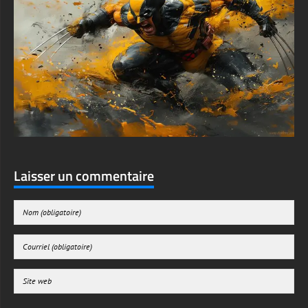
Au-delà des fonds d'écran personnels, ce magnifique fond
d'écran 4K de Wolverine convient parfaitement aux
configurations gaming, aux arrière-plans de streaming, aux
collections d'art numérique et aux expositions de fan art. Les
créateurs de contenu, les streamers et les passionnés de
Marvel trouveront ce fond d'écran idéal pour améliorer leur
présence numérique tout en manifestant leur appréciation pour
l'un des personnages de super-héros les plus emblématiques
du cinéma.
Laisser un commentaire
Découvrez la puissance et l'intensité de Logan Wolverine avec
ce fond d'écran exceptionnel en 4K Ultra HD qui apporte l'esprit
ardent du mutant légendaire directement sur votre écran.
textures-3d-gratuiteshd.com
Enregistrer mon nom, mon e-mail et mon site web dans le navigateur pour mon
prochain commentaire.