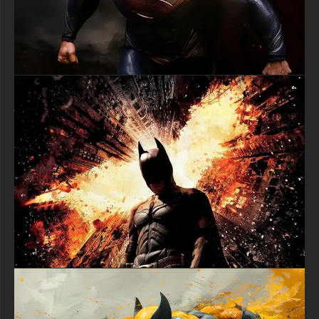
en plein écran sur des écrans haut de gamme.
Parfait pour les passionnés de Marvel et des X-Men
Ce fond d'écran premium de Wolverine séduit les fans dévoués
des Marvel Comics, les passionnés des films X-Men, et tous
ceux qui apprécient l'interprétation légendaire de Logan par
Hugh Jackman. L'œuvre capture l'essence des moments les
plus mémorables du personnage dans la série de films,
évoquant particulièrement les séquences d'action intenses et la
profondeur émotionnelle qui ont fait de Wolverine un favori des
fans.
Le motif du feu symbolise la capacité de Logan à renaître de la
destruction tel un Phénix grâce à son pouvoir de guérison,
faisant de ce fond d'écran non seulement un visuel saisissant
mais aussi une œuvre riche en thématiques. C'est parfait pour
les fans qui souhaitent afficher leur amour du personnage tout
en conservant un arrière-plan sophistiqué et artistique sur leur
ordinateur ou mobile.
Téléchargement et installation faciles
This free Logan Wolverine on fire wallpaper is available for
immediate download and works perfectly with Windows,
macOS, Linux, iOS, and Android devices. The high-quality
image file ensures quick loading times while maintaining
superior visual fidelity. Installation is simple – just download,
save to your preferred location, and set as your background
through your device's display settings.
Idéal pour Usages Multiples