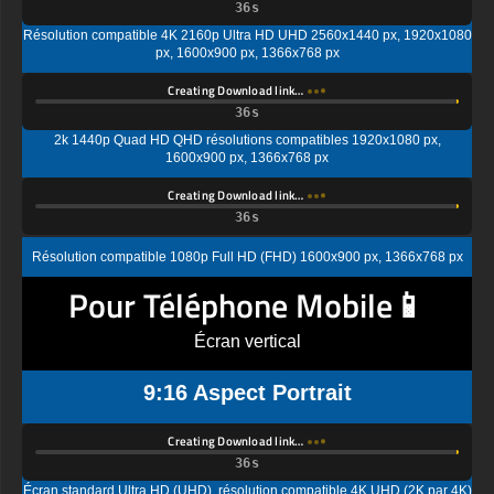
Résolution compatible 4K 2160p Ultra HD UHD 2560x1440 px, 1920x1080
px, 1600x900 px, 1366x768 px
Creating Download link…
2k 1440p Quad HD QHD résolutions compatibles 1920x1080 px,
1600x900 px, 1366x768 px
Creating Download link…
Résolution compatible 1080p Full HD (FHD) 1600x900 px, 1366x768 px
Pour Téléphone Mobile📱
Écran vertical
9:16 Aspect Portrait
Creating Download link…
Écran standard Ultra HD (UHD), résolution compatible 4K UHD (2K par 4K)
1440x2560 px, 1080x1920px, 720 x 1280 px
Creating Download link…