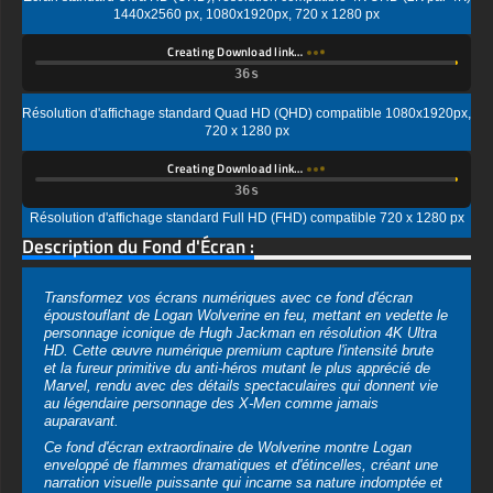
Résolution d'affichage standard Quad HD (QHD) compatible 1080x1920px,
720 x 1280 px
Creating Download link…
Résolution d'affichage standard Full HD (FHD) compatible 720 x 1280 px
Description du Fond d'Écran :
Transformez vos écrans numériques avec ce fond d'écran
époustouflant de Logan Wolverine en feu, mettant en vedette le
personnage iconique de Hugh Jackman en résolution 4K Ultra
HD. Cette œuvre numérique premium capture l'intensité brute
et la fureur primitive du anti-héros mutant le plus apprécié de
Marvel, rendu avec des détails spectaculaires qui donnent vie
au légendaire personnage des X-Men comme jamais
auparavant.
Ce fond d'écran extraordinaire de Wolverine montre Logan
enveloppé de flammes dramatiques et d'étincelles, créant une
narration visuelle puissante qui incarne sa nature indomptée et
ses capacités de régénération. L'utilisation magistrale des
effets de feu orange et ambre contraste magnifiquement avec
les traits usés du personnage et sa pilosité faciale distinctive,
tandis que l'éclairage intense souligne chaque détail de son
visage marqué par les combats. La composition dynamique
présente des braises flottantes et des particules qui ajoutent de