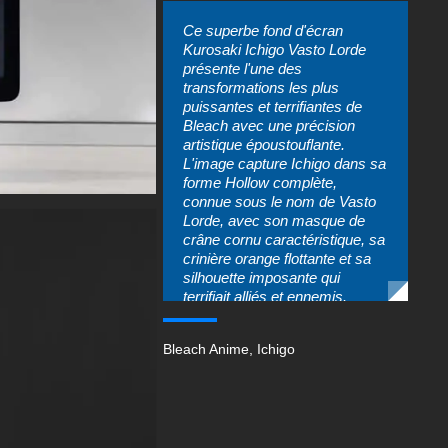
Ce superbe fond d'écran
Kurosaki Ichigo Vasto Lorde
présente l'une des
transformations les plus
puissantes et terrifiantes de
Bleach avec une précision
artistique époustouflante.
L'image capture Ichigo dans sa
forme Hollow complète,
connue sous le nom de Vasto
Lorde, avec son masque de
crâne cornu caractéristique, sa
crinière orange flottante et sa
silhouette imposante qui
terrifiait alliés et ennemis.
La palette de couleurs
flamboyantes et spectaculaires
Bleach Anime
,
Ichigo
mêle oranges flamboyants et
noirs profonds, symbolisant la
puissance brute et incontrôlée
de cette transformation
légendaire. L'œuvre dépeint