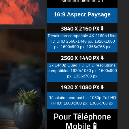
Moniteur plein écran
16:9 Aspect Paysage
3840 X 2160 PX ⬇️
Résolution compatible 4K 2160p Ultra
HD UHD 2560x1440 px, 1920x1080
px, 1600x900 px, 1366x768 px
2560 X 1440 PX ⬇️
2k 1440p Quad HD QHD résolutions
compatibles 1920x1080 px, 1600x900
px, 1366x768 px
1920 X 1080 PX ⬇️
Résolution compatible 1080p Full HD
(FHD) 1600x900 px, 1366x768 px
Pour Téléphone
Mobile📱