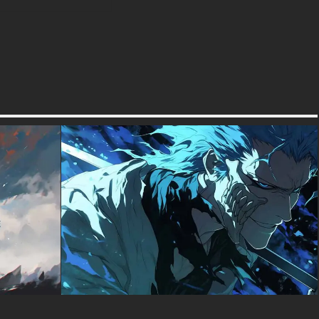
votre console de jeu, ou une
orientation verticale pour votre
smartphone ou votre tablette,
ce fond d'écran Vasto Lorde
offre une qualité exceptionnelle.
L'image est disponible en
plusieurs résolutions, dont des
options 4K et Ultra HD d'une
netteté exceptionnelle qui
préservent chaque détail de
l'œuvre.
Les versions haute résolution
vous permettent d'apprécier les
subtilités de cette
représentation saisissante, des
détails complexes du masque
creux aux textures subtiles des
robes fluides et du fond
flamboyant. La palette de
couleurs vives en fait un
arrière-plan accrocheur pour
tous les écrans, transmettant
l'intensité de ce moment