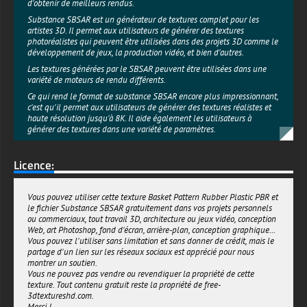
d'obtenir de meilleurs rendus.
Substance SBSAR est un générateur de textures complet pour les
artistes 3D. Il permet aux utilisateurs de générer des textures
photoréalistes qui peuvent être utilisées dans des projets 3D comme le
développement de jeux, la production vidéo, et bien d'autres.
Les textures générées par le SBSAR peuvent être utilisées dans une
variété de moteurs de rendu différents.
Ce qui rend le format de substance SBSAR encore plus impressionnant,
c'est qu'il permet aux utilisateurs de générer des textures réalistes et
haute résolution jusqu'à 8K. Il aide également les utilisateurs à
générer des textures dans une variété de paramètres.
Avec ce fichier, les utilisateurs peuvent personnaliser la texture
plastique ou caoutchouc à l'aide des paramètres disponibles.
Licence:
Cela le rend idéal pour ajouter des textures intéressantes et
d'apparence réaliste aux modèles 3D.
Vous pouvez utiliser cette texture Basket Pattern Rubber Plastic PBR et
If you’re looking for an easy and powerful way to add plaztic or rubber
le fichier Substance SBSAR gratuitement dans vos projets personnels
textures material textures to your projects, this SBSAR file is definitely
ou commerciaux, tout travail 3D, architecture ou jeux vidéo, conception
worth trying.
Web, art Photoshop, fond d'écran, arrière-plan, conception graphique...
Téléchargez le logiciel gratuit Substance Player et commencez à jouer
Vous pouvez l'utiliser sans limitation et sans donner de crédit, mais le
avec le fichier SBSAR pour créer des textures réalistes en haute
partage d'un lien sur les réseaux sociaux est apprécié pour nous
résolution 4K et générer de nouvelles cartes avec le motif de panier.
montrer un soutien.
Vous ne pouvez pas vendre ou revendiquer la propriété de cette
textures-3d-gratuiteshd.com
texture. Tout contenu gratuit reste la propriété de free-
3dtextureshd.com.
Merci !