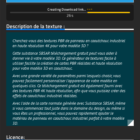
Creating Download link…
Description de la texture :
Cherchez-vous des textures PBR de panneau en caoutchouc industriel
en haute résolution 4K pour votre modèle 3D ?
Cette substance SBSAR téléchargement gratuit peut vous aider à
donner vie à votre modèle 3D. Ce générateur de textures facile à
utiliser facilite la création de cartes PBR réalistes et haute résolution
pour votre modèle 3D en caoutchouc.
Avec une grande variété de paramètres parmi lesquels choisir, vous
pouvez facilement personnaliser l'apparence de votre modèle en
quelques clics. Ce téléchargement gratuit est également fourni avec
des textures PBR 4K haute résolution, afin que vous puissiez créer des
effets de caoutchouc industriel réalistes.
Avec l'aide de la carte normale générée avec Substance SBSAR, même
si vous commencez tout juste dans le domaine du design, ou même si
vous êtes un professionnel, vous pouvez rapidement ajouter le
matériau de panneau en caoutchouc industriel parfait à votre modèle
3D.
Vous pouvez également personnaliser et créer vos propres textures en
Licence:
utilisant le générateur de textures 3D avec Substance Player. Cet outil
polyvalent facilite la création de textures avec différents niveaux de