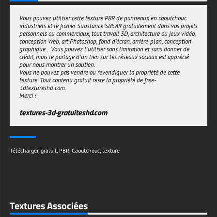
détail et de réalisme.
Vous pouvez utiliser cette texture PBR de panneaux en caoutchouc
Ce matériau PBR de panneau en caoutchouc industriel est parfait pour
industriels et le fichier Substance SBSAR gratuitement dans vos projets
les flux de travail métalliques et spéculaires et peut être personnalisé
personnels ou commerciaux, tout travail 3D, architecture ou jeux vidéo,
pour atteindre vos objectifs. Ne cherchez pas plus loin et téléchargez
conception Web, art Photoshop, fond d'écran, arrière-plan, conception
cet Substance SBSAR disponible gratuitement pour générer vos
graphique... Vous pouvez l'utiliser sans limitation et sans donner de
propres cartes en cartes haute résolution.
crédit, mais le partage d'un lien sur les réseaux sociaux est apprécié
textures-3d-gratuiteshd.com
pour nous montrer un soutien.
Vous ne pouvez pas vendre ou revendiquer la propriété de cette
texture. Tout contenu gratuit reste la propriété de free-
3dtextureshd.com.
Merci !
textures-3d-gratuiteshd.com
Télécharger
,
gratuit
,
PBR
,
Caoutchouc
,
texture
Textures Associées