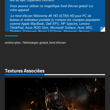
comme Apple MacBook, Dell XPS, HP Spectre, Lenovo
ThinkPad, Asus ROG Strix, Microsoft Surface, Acer, MSI,
Toshiba, Samsung, Razer, LG Gram, Alienware, Huawei
MateBook, LG Ultra, Google Pixelbook, LG Gram, LG Ultra,
Razer Blade, Gigabyte Aero.
arrière-plan
,
Télécharger
,
gratuit
,
fond d'écran
-Le fond d'écran Wolverine 4K HD ULTRA HD pour appareil
mobile (iPhones, smartphones Android de Samsung Galaxy,
Samsung, Apple, Huawei, Xiaomi, Oppo, Vivo, Motorola,
Lenovo, LG, Google Pixel, Sony, Nokia, OnePlus, Realme,
HTC, Honor, Asus, BlackBerry et ZTE.
-The Wolverine wallpaper 4K HD ULTRA HD For Smart TV &
Textures Associées
Streaming Device Amazon , Fire TV, Android TV, LG WebOS,
Roku TV, Google TV, Horizon TV, Firefox OS for TV ,Boxee
-Fond d'écran Wolverine 4K HD ULTRA HD pour console de jeu
Sony PlayStation, Microsoft Xbox, Nintendo Switch
Ce fond d'écran gratuit de The Wolverine est disponible dans
une variété de tailles pour répondre à vos besoins, y compris le
superbe UHD 4K original (3840x2160 px), des options haute
définition et une version orientée portrait spécialement conçue
pour les téléphones.
textures-3d-gratuiteshd.com