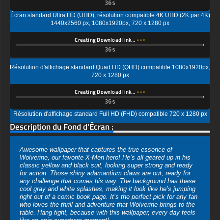
Creating Download link…
Résolution d'affichage standard Quad HD (QHD) compatible 1080x1920px,
720 x 1280 px
Creating Download link…
Résolution d'affichage standard Full HD (FHD) compatible 720 x 1280 px
Description du Fond d'Écran :
Awesome wallpaper that captures the true essence of
Wolverine, our favorite X-Men hero! He’s all geared up in his
classic yellow and black suit, looking super strong and ready
for action. Those shiny adamantium claws are out, ready for
any challenge that comes his way. The background has these
cool gray and white splashes, making it look like he’s jumping
right out of a comic book page. It’s the perfect pick for any fan
who loves the thrill and adventure that Wolverine brings to the
table. Hang tight, because with this wallpaper, every day feels
like an epic superhero moment!
Vous pouvez utiliser ce magnifique fond d'écran gratuit sur
votre appareil :
-Le fond d'écran Wolverine 4K HD ULTRA HD pour PC de
bureau et ordinateur portable (y compris les marques populaires