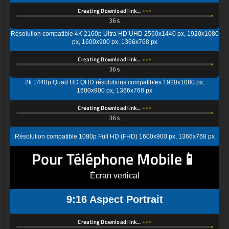
Creating Download link…
Résolution compatible 4K 2160p Ultra HD UHD 2560x1440 px, 1920x1080
px, 1600x900 px, 1366x768 px
Creating Download link…
2k 1440p Quad HD QHD résolutions compatibles 1920x1080 px,
1600x900 px, 1366x768 px
Creating Download link…
Résolution compatible 1080p Full HD (FHD) 1600x900 px, 1366x768 px
Pour Téléphone Mobile📱
Écran vertical
9:16 Aspect Portrait
Creating Download link…
Écran standard Ultra HD (UHD), résolution compatible 4K UHD (2K par 4K)
1440x2560 px, 1080x1920px, 720 x 1280 px