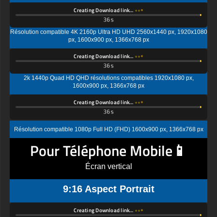
Creating Download link…
Résolution compatible 4K 2160p Ultra HD UHD 2560x1440 px, 1920x1080
px, 1600x900 px, 1366x768 px
Creating Download link…
2k 1440p Quad HD QHD résolutions compatibles 1920x1080 px,
1600x900 px, 1366x768 px
Creating Download link…
Résolution compatible 1080p Full HD (FHD) 1600x900 px, 1366x768 px
Pour Téléphone Mobile📱
Écran vertical
9:16 Aspect Portrait
Creating Download link…
Écran standard Ultra HD (UHD), résolution compatible 4K UHD (2K par 4K)
1440x2560 px, 1080x1920px, 720 x 1280 px