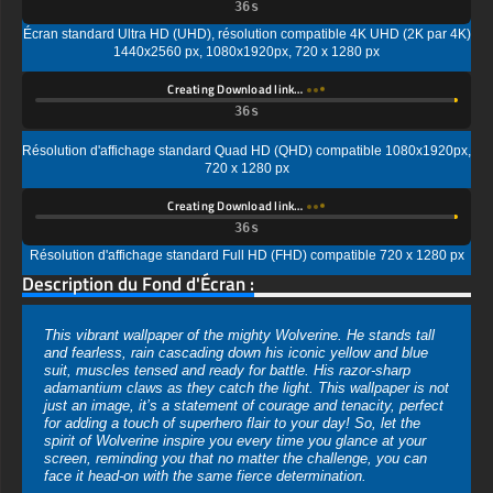
Creating Download link…
Résolution d'affichage standard Quad HD (QHD) compatible 1080x1920px,
720 x 1280 px
Creating Download link…
Résolution d'affichage standard Full HD (FHD) compatible 720 x 1280 px
Description du Fond d'Écran :
This vibrant wallpaper of the mighty Wolverine. He stands tall
and fearless, rain cascading down his iconic yellow and blue
suit, muscles tensed and ready for battle. His razor-sharp
adamantium claws as they catch the light. This wallpaper is not
just an image, it’s a statement of courage and tenacity, perfect
for adding a touch of superhero flair to your day! So, let the
spirit of Wolverine inspire you every time you glance at your
screen, reminding you that no matter the challenge, you can
face it head-on with the same fierce determination.
Vous pouvez utiliser ce magnifique fond d'écran gratuit sur
votre appareil :
-Le fond d'écran Wolvernie Marvel 4K HD ULTRA HD pour PC
de bureau et ordinateur portable (y compris les marques
populaires comme Apple MacBook, Dell XPS, HP Spectre,