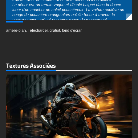
paysage aride, créant une impression de mouvement
dynamique. En arrière-plan, on peut voir les vestiges d'une
civilisation oubliée, faisant allusion au monde d'autrefois.
arrière-plan
,
Télécharger
,
gratuit
,
fond d'écran
Ce fond d'écran plaira aux fans de fiction post-apocalyptique,
aux passionnés de voitures classiques et à tous ceux qui
apprécient les images audacieuses et pleines d'action.
Disponible en téléchargement gratuit en qualité HD 4K nette, il
apporte des détails et une clarté inégalés à votre écran. De la
texture du métal rouillé aux particules de poussière dans l'air,
Textures Associées
chaque élément est rendu avec une précision étonnante, vous
permettant de vous immerger dans ce monde dystopique à
chaque fois que vous regardez votre appareil.
textures-3d-gratuiteshd.com