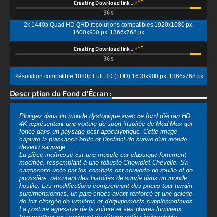
2k 1440p Quad HD QHD résolutions compatibles 1920x1080 px,
1600x900 px, 1366x768 px
Creating Download link…
Résolution compatible 1080p Full HD (FHD) 1600x900 px, 1366x768 px
Description du Fond d'Écran :
Plongez dans un monde dystopique avec ce fond d'écran HD
4K représentant une voiture de sport inspirée de Mad Max qui
fonce dans un paysage post-apocalyptique. Cette image
capture la puissance brute et l'instinct de survie d'un monde
devenu sauvage.
La pièce maîtresse est une muscle car classique fortement
modifiée, ressemblant à une robuste Chevrolet Chevelle. Sa
carrosserie usée par les combats est couverte de rouille et de
poussière, racontant des histoires de survie dans un monde
hostile. Les modifications comprennent des pneus tout-terrain
surdimensionnés, un pare-chocs avant renforcé et une galerie
de toit chargée de lumières et d'équipements supplémentaires.
La posture agressive de la voiture et ses phares lumineux
transmettent un sentiment de détermination inébranlable.
Le décor est un terrain vague et désolé baigné dans la douce
lueur d'un coucher de soleil poussiéreux. La voiture soulève un
nuage de poussière orange alors qu'elle fonce à travers le