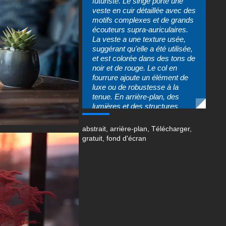
futuriste. Le singe porte une
veste en cuir détaillée avec des
motifs complexes et de grands
écouteurs supra-auriculaires.
La veste a une texture usée,
suggérant qu'elle a été utilisée,
et est colorée dans des tons de
noir et de rouge. Le col en
fourrure ajoute un élément de
luxe ou de robustesse à la
tenue. En arrière-plan, des
lumières et des structures
floues suggèrent un
environnement urbain, peut-
abstrait
,
arrière-plan
,
Télécharger
,
être la nuit, créant une
gratuit
,
fond d'écran
ambiance science-fiction ou
cyberpunk.
Ce fond d'écran capture un
singe curieux et élégant sur un
fond futuriste, nous laissant
nous interroger sur son identité
et le monde intrigant dans
lequel il habite en raison de son
visage obscurci.