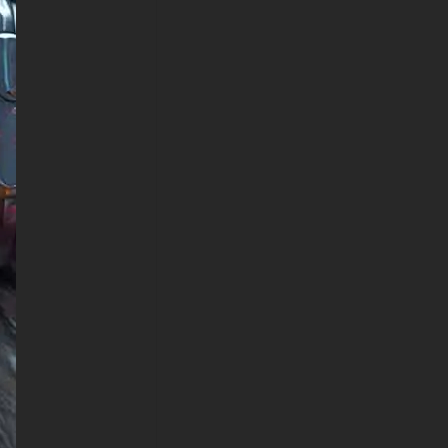
Apple, Huawei, Xiaomi, Oppo,
Vivo, Motorola, Lenovo, LG,
Google Pixel, Sony, Nokia,
OnePlus, Realme, HTC,
Honor, Asus, BlackBerry et
ZTE.
-Fond d'écran de singe
intelligent HD 4K ULTRA HD
pour Smart TV et appareil de
streaming Amazon, Fire TV,
Android TV, LG WebOS, Roku
TV, Google TV, Horizon TV,
Firefox OS pour TV, Boxee
-Fond d'écran de singe
intelligent HD 4K ULTRA HD
pour console de jeu Sony
PlayStation, Microsoft Xbox,
Nintendo Switch
Ce fond d'écran gratuit Smart
Monkey est disponible dans
une variété de tailles pour
répondre à vos besoins, y
compris le superbe UHD 4K