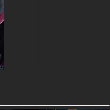
original (3840x2160 px), des
options haute définition et une
version orientée portrait
spécialement conçue pour les
téléphones.
textures-3d-gratuiteshd.com