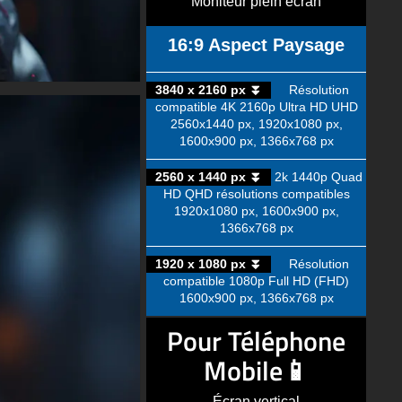
Moniteur plein écran
16:9 Aspect Paysage
3840 x 2160 px ⏬
Résolution
compatible 4K 2160p Ultra HD UHD
2560x1440 px, 1920x1080 px,
1600x900 px, 1366x768 px
2560 x 1440 px ⏬
2k 1440p Quad
HD QHD résolutions compatibles
1920x1080 px, 1600x900 px,
1366x768 px
1920 x 1080 px ⏬
Résolution
compatible 1080p Full HD (FHD)
1600x900 px, 1366x768 px
Pour Téléphone
Mobile📱
Écran vertical