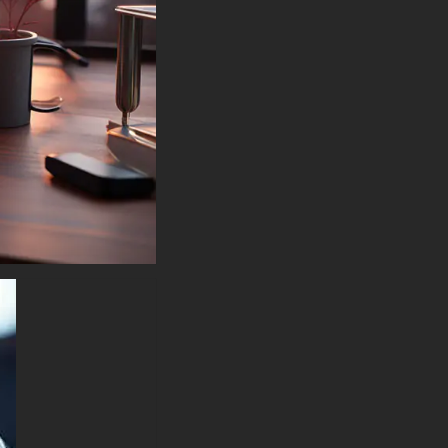
Vous pouvez utiliser ce
magnifique fond d'écran gratuit
sur votre appareil :
-Fond d'écran Smart Monkey
HD 4K ULTRA HD pour
ordinateur de bureau et
ordinateur portable (y compris
les marques populaires
comme Apple MacBook, Dell
XPS, HP Spectre, Lenovo
ThinkPad, Asus ROG Strix,
Microsoft Surface, Acer, MSI,
Toshiba, Samsung, Razer, LG
Gram, Alienware, Huawei
MateBook, LG Ultra, Google
Pixelbook, LG Gram, LG Ultra,
Razer Blade, Gigabyte Aero.
-Fond d'écran de singe
intelligent HD 4K ULTRA HD
pour appareil mobile (iPhones,
smartphones Android de
Samsung Galaxy, Samsung,