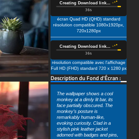
720x1280px
Creating Download link…
résolution compatible avec l'affichage
Full HD (FHD) standard 720 x 1280 px
Description du Fond d'Écran :
The wallpaper shows a cool
monkey at a dimly lit bar, its
face partially obscured. The
monkey’s posture is
remarkably human-like,
evoking curiosity. Clad in a
stylish pink leather jacket
adorned with badges and pins,
the monkey exudes a
rebellious aura akin to a biker
gang member. Its furry arms
rest on the countertop, where a
red wallet lies. The bar’s
eclectic aesthetic is enhanced