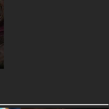
une variété de tailles pour
répondre à vos besoins, y
compris le superbe UHD 4K
original (3840x2160 px), des
options haute définition et une
version orientée portrait
spécialement conçue pour les
téléphones.
textures-3d-gratuiteshd.com