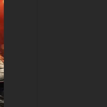
smartphones Android de
Samsung Galaxy, Samsung,
Apple, Huawei, Xiaomi, Oppo,
Vivo, Motorola, Lenovo, LG,
Google Pixel, Sony, Nokia,
OnePlus, Realme, HTC,
Honor, Asus, BlackBerry et
ZTE.
-Fond d'écran de singe cool
HD 4K ULTRA HD pour Smart
TV et appareil de streaming
Amazon, Fire TV, Android TV,
LG WebOS, Roku TV, Google
TV, Horizon TV, Firefox OS
pour TV, Boxee
-Fond d'écran de singe cool
HD 4K ULTRA HD pour
console de jeu Sony
PlayStation, Microsoft Xbox,
Nintendo Switch
Ce fond d'écran gratuit de
singe cool est disponible dans