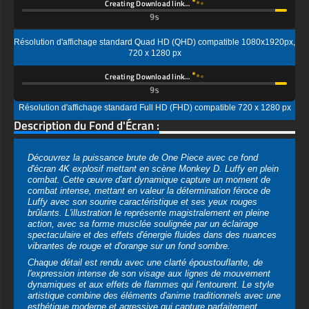
Creating Download link…
Résolution d'affichage standard Full HD (FHD) compatible 720 x 1280 px
Description du Fond d'Écran :
Découvrez la puissance brute de One Piece avec ce fond
d'écran 4K explosif mettant en scène Monkey D. Luffy en plein
combat. Cette œuvre d'art dynamique capture un moment de
combat intense, mettant en valeur la détermination féroce de
Luffy avec son sourire caractéristique et ses yeux rouges
brûlants. L'illustration le représente magistralement en pleine
action, avec sa forme musclée soulignée par un éclairage
spectaculaire et des effets d'énergie fluides dans des nuances
vibrantes de rouge et d'orange sur un fond sombre.
Chaque détail est rendu avec une clarté époustouflante, de
l'expression intense de son visage aux lignes de mouvement
dynamiques et aux effets de flammes qui l'entourent. Le style
artistique combine des éléments d'anime traditionnels avec une
esthétique moderne et agressive qui capture parfaitement
l'intensité des batailles épiques de One Piece.
Disponible en téléchargement gratuit dans divers formats de
haute qualité, ce fond d'écran est optimisé pour tous les
appareils. Les utilisateurs de PC peuvent choisir entre les
résolutions Ultra HD 4K (3840x2160), 2K (2560x1440) ou Full