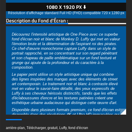
1080 X 1920 PX ⬇️
Résolution d'affichage standard Full HD (FHD) compatible 720 x 1280 px
Description du Fond d'Écran :
Découvrez l'intensité artistique de One Piece avec ce superbe
fond d'écran noir et blanc de Monkey D. Luffy qui met en valeur
l'émotion brute et la détermination de l'aspirant roi des pirates.
Ce chef-d'œuvre monochrome capture Luffy dans un style de
portrait rapproché, en se concentrant sur son regard pénétrant
et son chapeau de paille emblématique sur un fond texturé et
grunge qui ajoute de la profondeur et du caractère à la
composition.
Le papier peint utilise un style artistique unique qui combine
des lignes inspirées des mangas avec des éléments de street
art contemporain. Le traitement noir et blanc à contraste élevé
met en valeur le savoir-faire détaillé, des yeux expressifs de
Luffy à ses cheveux hérissés distinctifs, tandis que les effets
d'éclaboussures d'encre et les textures patinées créent une
esthétique urbaine audacieuse qui distingue cette œuvre d'art.
Disponible dans plusieurs formats premium, ce fond d'écran est
disponible dans des résolutions 4K et Ultra HD immaculées qui
préservent chaque détail complexe de l'œuvre d'art. Le design
polyvalent fonctionne à merveille dans les mises en page de
arrière-plan
,
Télécharger
,
gratuit
,
Luffy
,
fond d'écran
bureau horizontales et les orientations mobiles verticales, ce