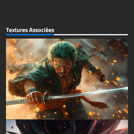
qui le rend parfait pour n'importe quel appareil. Les formats pris
en charge incluent des fichiers JPG de haute qualité optimisés
pour différentes tailles d'écran et résolutions.
La palette monochrome crée un look intemporel qui ajoute de la
sophistication à n'importe quel écran tout en conservant
Textures Associées
l'énergie dynamique que les fans de One Piece adorent.
L'équilibre minutieux de la lumière et de l'ombre fait ressortir la
force et la détermination du personnage, ce qui en fait un choix
idéal pour les fans qui apprécient les interprétations artistiques
de leur anime préféré.
Ce fond d'écran de qualité supérieure est disponible en
téléchargement gratuit immédiat, sans inscription ni inscription
requise. Sélectionnez simplement votre résolution et votre
format préférés pour rehausser instantanément votre appareil
avec cette œuvre d'art de fan One Piece.
textures-3d-gratuiteshd.com