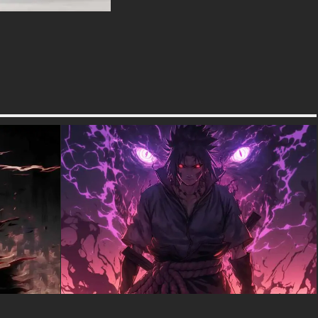
ou un smartphone. La
composition spectaculaire
fonctionne parfaitement sur
n'importe quelle taille d'écran,
apportant l'énergie et
l'excitation de la Grand Line à
votre appareil.
Téléchargez ce fond d'écran
One Piece gratuit dès
aujourd'hui et laissez l'esprit
combatif de Luffy vous inspirer
à chaque fois que vous
regardez votre écran. Parfait
pour les fans qui veulent
célébrer l'action et l'aventure
qui font la légende de One
Piece.
textures-3d-gratuiteshd.com