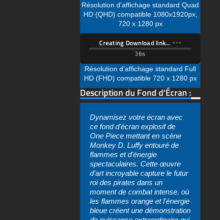
Résolution d'affichage standard Full
HD (FHD) compatible 720 x 1280 px
Description du Fond d'Écran :
Dynamisez votre écran avec
ce fond d'écran explosif de
One Piece mettant en scène
Monkey D. Luffy entouré de
flammes et d'énergie
spectaculaires. Cette œuvre
d'art incroyable capture le futur
roi des pirates dans un
moment de combat intense, où
les flammes orange et l'énergie
bleue créent une démonstration
de puissance extraordinaire qui
inspirera les fans de One Piece
de tous âges.
Le fond d'écran présente Luffy
dans sa tenue emblématique -
son chapeau de paille
arrière-plan
,
Télécharger
,
gratuit
,