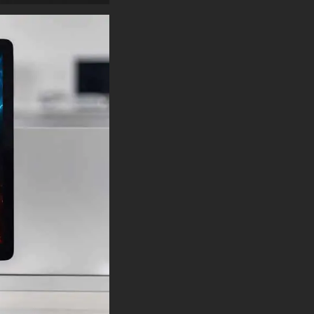
Orientations horizontales et
verticales
Le style artistique capture
parfaitement l'intensité des
combats de One Piece tout en
conservant l'esthétique bien-
aimée de l'anime. Chaque
détail est magnifiquement
rendu, de la détermination dans
l'expression de Luffy aux effets
d'énergie dynamique qui
l'entourent. L'éclairage
dramatique et les effets de
particules ajoutent de la
profondeur et de l'excitation à la
scène, lui donnant l'impression
d'un moment figé dans le
temps lors d'un combat épique.
Grâce à la qualité haute
résolution, chaque détail reste
net et vivant, que vous l'utilisiez
sur un moniteur de jeu, un
ordinateur portable, une tablette