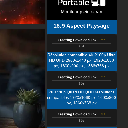
Portable 💻🖥️
Moniteur plein écran
16:9 Aspect Paysage
Creating Download link…
Résolution compatible 4K 2160p Ultra
HD UHD 2560x1440 px, 1920x1080
px, 1600x900 px, 1366x768 px
Creating Download link…
2k 1440p Quad HD QHD résolutions
compatibles 1920x1080 px, 1600x900
px, 1366x768 px
Creating Download link…
Résolution compatible 1080p Full HD
(FHD) 1600x900 px, 1366x768 px