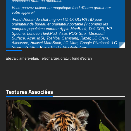
marques populaires comme Apple MacBook, Dell XPS, HP
Spectre, Lenovo ThinkPad, Asus ROG Strix, Microsoft
Surface, Acer, MSI, Toshiba, Samsung, Razer, LG Gram,
Alienware, Huawei MateBook, LG Ultra, Google Pixelbook, LG
Gram, LG Ultra, Razer Blade, Gigabyte Aero.
-Fond d'écran de chat mignon HD 4K ULTRA HD pour appareil
abstrait
,
arrière-plan
,
Télécharger
,
gratuit
,
fond d'écran
mobile (iPhones, smartphones Android de Samsung Galaxy,
Samsung, Apple, Huawei, Xiaomi, Oppo, Vivo, Motorola,
Lenovo, LG, Google Pixel, Sony, Nokia, OnePlus, Realme,
HTC, Honor, Asus, BlackBerry et ZTE.
-Fond d'écran de chat mignon HD 4K ULTRA HD pour Smart
TV et appareil de streaming Amazon, Fire TV, Android TV, LG
Textures Associées
WebOS, Roku TV, Google TV, Horizon TV, Firefox OS pour TV,
Boxee
-Fond d'écran de chat mignon HD 4K ULTRA HD pour console
de jeu Sony PlayStation, Microsoft Xbox, Nintendo Switch
Ce fond d'écran gratuit de chat mignon est disponible dans une
variété de tailles pour répondre à vos besoins, y compris le
superbe UHD 4K original (3840x2160 px), des options haute
définition et une version orientée portrait spécialement conçue
pour les téléphones.
textures-3d-gratuiteshd.com