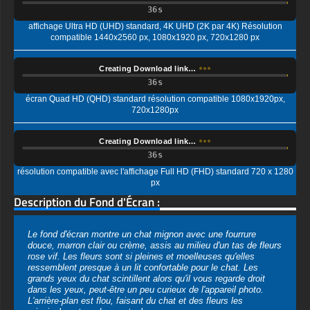
Creating Download link…
écran Quad HD (QHD) standard résolution compatible 1080x1920px,
720x1280px
Creating Download link…
résolution compatible avec l'affichage Full HD (FHD) standard 720 x 1280
px
Description du Fond d'Écran :
Le fond d'écran montre un chat mignon avec une fourrure
douce, marron clair ou crème, assis au milieu d'un tas de fleurs
rose vif. Les fleurs sont si pleines et moelleuses qu'elles
ressemblent presque à un lit confortable pour le chat. Les
grands yeux du chat scintillent alors qu'il vous regarde droit
dans les yeux, peut-être un peu curieux de l'appareil photo.
L'arrière-plan est flou, faisant du chat et des fleurs les
principales stars du spectacle.
Vous pouvez utiliser ce magnifique fond d'écran gratuit sur
votre appareil :
-Fond d'écran de chat mignon HD 4K ULTRA HD pour
ordinateur de bureau et ordinateur portable (y compris les