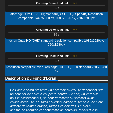
compatible 1440x2560 px, 1080x1920 px, 720x1280 px
Creating Download link…
écran Quad HD (QHD) standard résolution compatible 1080x1920px,
720x1280px
Creating Download link…
résolution compatible avec l'affichage Full HD (FHD) standard 720 x 1280
px
Description du Fond d'Écran :
Ce Fond d'écran présente un cerf majestueux se découpant sur
un coucher de soleil à couper le souffle. Le cerf, un cerf aux
bois impressionnants, se tient fièrement au sommet d'une
colline rocheuse. Le soleil couchant baigne la scène d'une lueur
ardente de teintes orange, rouges et violettes. Le ciel au-
dessus de l'horizon est enflammé de couleurs, tandis que la
terre en contrebas est baignée d'un crépuscule plus frais. Le
cerf lui-même est une silhouette sombre, sa forme soulignée
par les couleurs vibrantes du coucher de soleil. Il semble alerte
et vigilant, surveillant son domaine alors que la journée touche
à sa fin.
Vous pouvez utiliser ce magnifique fond d'écran gratuit sur