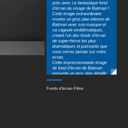
près avec ce fantastique fond
d'écran du visage de Batman !
Cette image extraordinaire
montre un gros plan intense de
Batman avec son masque et
sa cagoule emblématiques,
créant l'un des fonds d'écran
de super-héros les plus
dramatiques et puissants que
vous verrez jamais sur votre
écran.
Cette impressionnante image
de fond d'écran de Batman
présente un gros plan détaillé
du visage de Batman, montrant
la moitié de son mystérieux
Fonds d'écran Films
masque noir et un œil perçant
qui semble prêt à l'action. On
peut voir chaque détail de sa
cagoule tactique, de la texture
lisse semblable au cuir
jusqu'aux oreilles de chauve-
souris parfaitement sculptées
qui le rendent instantanément