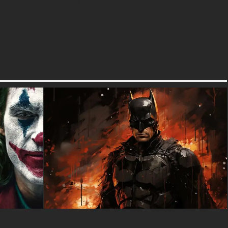
Noir. L'expression de Batman
semble déterminée et
concentrée, montrant qu'il est
toujours prêt à protéger
Gotham City du danger. L'angle
en gros plan donne
l'impression de rencontrer
Batman face à face, ce qui est
super excitant pour tout fan de
super-héros !
Les enfants et les amateurs de
Batman seront émerveillés par
l'aspect réaliste et détaillé de
ce fond d'écran. On peut voir la
mâchoire prononcée de
Batman, la texture de son
masque et l'intensité dans son
œil visible. C'est comme avoir
un morceau du film Batman
directement sur votre appareil,
donnant à votre écran un
aspect professionnel et cool.
L'éclairage dramatique crée