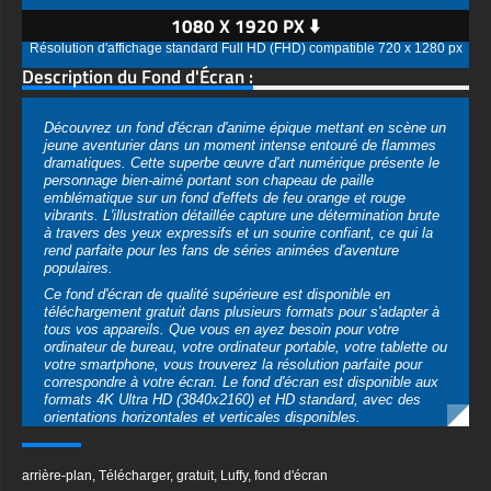
1080 X 1920 PX ⬇️
Résolution d'affichage standard Full HD (FHD) compatible 720 x 1280 px
Description du Fond d'Écran :
Découvrez un fond d'écran d'anime épique mettant en scène un
jeune aventurier dans un moment intense entouré de flammes
dramatiques. Cette superbe œuvre d'art numérique présente le
personnage bien-aimé portant son chapeau de paille
emblématique sur un fond d'effets de feu orange et rouge
vibrants. L'illustration détaillée capture une détermination brute
à travers des yeux expressifs et un sourire confiant, ce qui la
rend parfaite pour les fans de séries animées d'aventure
populaires.
Ce fond d'écran de qualité supérieure est disponible en
téléchargement gratuit dans plusieurs formats pour s'adapter à
tous vos appareils. Que vous en ayez besoin pour votre
ordinateur de bureau, votre ordinateur portable, votre tablette ou
votre smartphone, vous trouverez la résolution parfaite pour
correspondre à votre écran. Le fond d'écran est disponible aux
formats 4K Ultra HD (3840x2160) et HD standard, avec des
orientations horizontales et verticales disponibles.
La composition artistique présente une attention remarquable
aux détails, des particules de flammes complexes à la texture
arrière-plan
,
Télécharger
,
gratuit
,
Luffy
,
fond d'écran
patinée du chapeau de paille. La palette de couleurs crée une