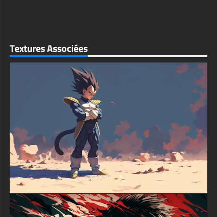
atmosphère dramatique avec ses oranges brûlantes et ses
bleus profonds, tandis que l'expression déterminée du
personnage reste le point central. La haute résolution du papier
peint garantit que chaque détail reste net et clair, même sur les
grands écrans.
Textures Associées
Téléchargez instantanément ce fond d'écran remarquable sans
aucune inscription ni abonnement requis. Les fichiers image
sont optimisés pour différentes tailles d'écran tout en
conservant une qualité exceptionnelle. Parfait pour
personnaliser votre appareil avec des illustrations d'anime
saisissantes, ce fond d'écran apporte une énergie dynamique à
n'importe quel écran. Compatible avec les appareils Windows,
Mac, Android et iOS, c'est un choix idéal pour personnaliser
votre espace de travail numérique ou l'arrière-plan de votre
mobile.
textures-3d-gratuiteshd.com