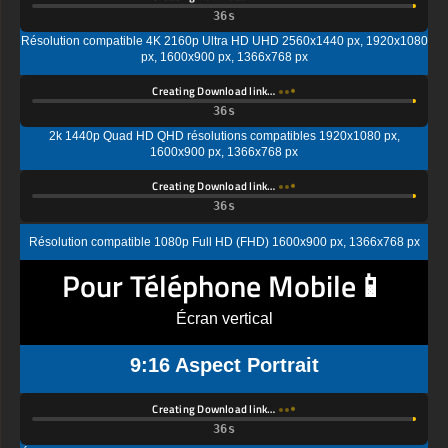
Résolution compatible 4K 2160p Ultra HD UHD 2560x1440 px, 1920x1080
px, 1600x900 px, 1366x768 px
Creating Download link…
2k 1440p Quad HD QHD résolutions compatibles 1920x1080 px,
1600x900 px, 1366x768 px
Creating Download link…
Résolution compatible 1080p Full HD (FHD) 1600x900 px, 1366x768 px
Pour Téléphone Mobile📱
Écran vertical
9:16 Aspect Portrait
Creating Download link…
Écran standard Ultra HD (UHD), résolution compatible 4K UHD (2K par 4K)
1440x2560 px, 1080x1920px, 720 x 1280 px
Creating Download link…