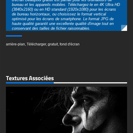
Le papier peint présente une attention incroyable aux détails,
du tissu texturé du costume rouge emblématique au reflet dans
arrière-plan
,
Télécharger
,
gratuit
,
fond d'écran
les yeux du masque de Deadpool. L'éclairage d'ambiance crée
une ambiance maussade avec des lanternes orange
contrastant avec l'environnement frais et enneigé. Cela en fait
un choix idéal pour les joueurs, les passionnés de bandes
dessinées et les fans de Marvel qui cherchent à personnaliser
leurs appareils.
Textures Associées
Aucune inscription ni abonnement n'est requis pour télécharger
ce fond d'écran. Choisissez simplement votre résolution et
votre format préférés et transformez instantanément votre
écran avec ce motif Deadpool capturé par un professionnel. La
palette de couleurs et la composition du fond d'écran le rendent
adapté à n'importe quel appareil tout en conservant son impact
visuel sur différentes tailles et résolutions d'écran.
Parfait pour les fans de tous âges, ce fond d'écran familial
capture l'essence du personnage sans aucun contenu
inapproprié, ce qui le rend adapté aux jeunes amateurs de
super-héros tout en attirant les fans plus âgés.
textures-3d-gratuiteshd.com