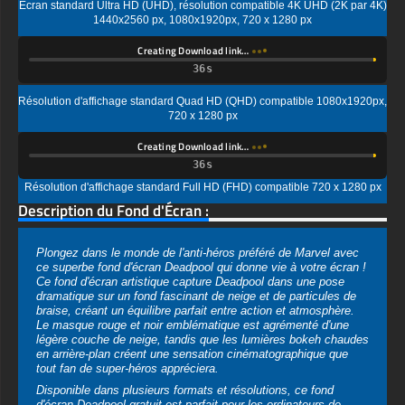
Résolution d'affichage standard Quad HD (QHD) compatible 1080x1920px,
720 x 1280 px
Creating Download link…
Résolution d'affichage standard Full HD (FHD) compatible 720 x 1280 px
Description du Fond d'Écran :
Plongez dans le monde de l'anti-héros préféré de Marvel avec
ce superbe fond d'écran Deadpool qui donne vie à votre écran !
Ce fond d'écran artistique capture Deadpool dans une pose
dramatique sur un fond fascinant de neige et de particules de
braise, créant un équilibre parfait entre action et atmosphère.
Le masque rouge et noir emblématique est agrémenté d'une
légère couche de neige, tandis que les lumières bokeh chaudes
en arrière-plan créent une sensation cinématographique que
tout fan de super-héros appréciera.
Disponible dans plusieurs formats et résolutions, ce fond
d'écran Deadpool gratuit est parfait pour les ordinateurs de
bureau et les appareils mobiles. Téléchargez-le en 4K Ultra HD
(3840x2160) ou en HD standard (1920x1080) pour les écrans
de bureau horizontaux, ou choisissez le format vertical
optimisé pour les écrans de smartphone. Le format JPG de
haute qualité garantit une excellente qualité d'image tout en
conservant des tailles de fichier raisonnables.