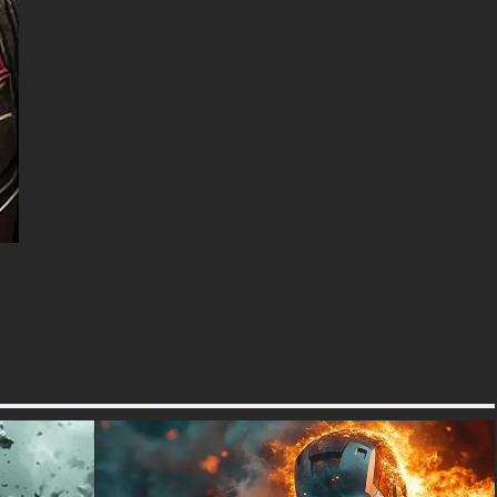
avec ce fond d'écran Deadpool
haut de gamme qui allie
l'esthétique des super-héros à
la photographie professionnelle.
La qualité d'image
exceptionnelle et l'attention
portée aux détails en font un
excellent choix pour les fans
occasionnels et les
collectionneurs passionnés à la
recherche d'une version
raffinée de leur personnage
préféré.
textures-3d-gratuiteshd.com