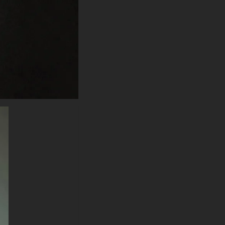
âges :
Ce fond d'écran familial offre un
équilibre idéal entre le style
super-héros et la photographie
professionnelle. Le fond vert-
gris de mauvaise humeur crée
de la profondeur et de
l'atmosphère tout en mettant
l'accent sur la conception
détaillée du costume, des
dommages de combat causés
par les intempéries aux
éléments précis de
l'équipement tactique.
-Plusieurs formats et
résolutions disponibles :
Available in multiple formats
including JPG, this high-end
wallpaper comes in various
resolutions to suit any device—
from sharp HD to premium 4K
Ultra HD quality. Whether