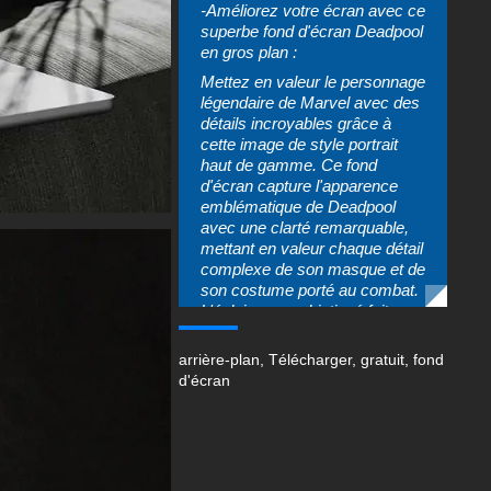
-Améliorez votre écran avec ce
superbe fond d'écran Deadpool
en gros plan :
Mettez en valeur le personnage
légendaire de Marvel avec des
détails incroyables grâce à
cette image de style portrait
haut de gamme. Ce fond
d'écran capture l'apparence
emblématique de Deadpool
avec une clarté remarquable,
mettant en valeur chaque détail
complexe de son masque et de
son costume porté au combat.
L'éclairage sophistiqué fait
ressortir les riches textures de
son costume rouge et noir,
arrière-plan
,
Télécharger
,
gratuit
,
fond
tandis que ses katanas
d'écran
emblématiques encadrent
parfaitement la composition sur
un fond subtil et
atmosphérique.
-Parfait pour les fans de tous