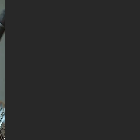
you're customizing your
gaming setup, work computer,
or mobile device, you'll find the
perfect format with both
horizontal desktop and vertical
phone orientations available.
-Téléchargement instantané et
sans tracas :
Téléchargez instantanément ce
fond d'écran de qualité
professionnelle sans inscription
! La résolution exceptionnelle
garantit que chaque détail reste
parfaitement net sur n'importe
quel écran. La photographie
magistrale combine un
éclairage parfait, une
composition experte et des
détails incroyables pour créer
un arrière-plan sophistiqué.
-Transformez votre appareil :
Transformez votre appareil