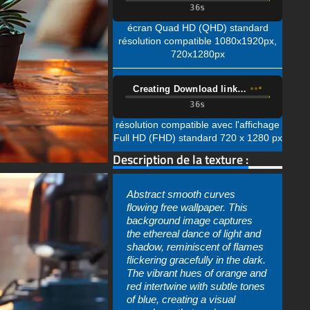
Creating Download link…
résolution compatible avec l'affichage
Full HD (FHD) standard 720 x 1280 px
Description de la texture :
Abstract smooth curves
flowing free wallpaper. This
background image captures
the ethereal dance of light and
shadow, reminiscent of flames
flickering gracefully in the dark.
The vibrant hues of orange and
red intertwine with subtle tones
of blue, creating a visual
symphony that evokes a sense
of warmth, movement, and
energy. Each wave-like
formation, with its smooth
curves and flowing lines,
seems to be alive - moving