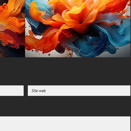
(iPhones, smartphones Android
de Samsung Galaxy,
Samsung, Apple, Huawei,
Xiaomi, Oppo, Vivo, Motorola,
Lenovo, LG, Google Pixel,
Sony, Nokia, OnePlus,
Realme, HTC, Honor, Asus,
BlackBerry et ZTE.
-Pour Smart TV et appareil de
streaming Amazon, Fire TV,
Android TV, LG WebOS, Roku
TV, Google TV, Horizon TV,
Firefox OS pour TV, Boxee
-Pour console de jeu Sony
PlayStation, Microsoft Xbox,
Nintendo Switch
Ce fond d'écran gratuit est
disponible dans une variété de
tailles pour répondre à vos
besoins, y compris le superbe
UHD 4K original (3840x2160
px), des options haute définition