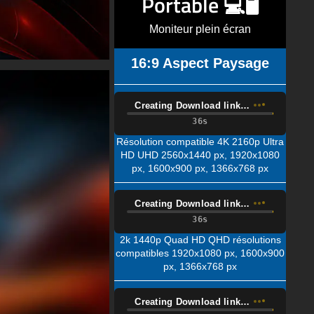
Portable 💻🖥️
Moniteur plein écran
16:9 Aspect Paysage
Creating Download link…
Résolution compatible 4K 2160p Ultra
HD UHD 2560x1440 px, 1920x1080
px, 1600x900 px, 1366x768 px
Creating Download link…
2k 1440p Quad HD QHD résolutions
compatibles 1920x1080 px, 1600x900
px, 1366x768 px
Creating Download link…
Résolution compatible 1080p Full HD
(FHD) 1600x900 px, 1366x768 px