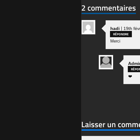
2 commentaires
|
hadi
19th fé
RÉPONDRE
Merci
Admi
RÉPO
❤️
Laisser un comm