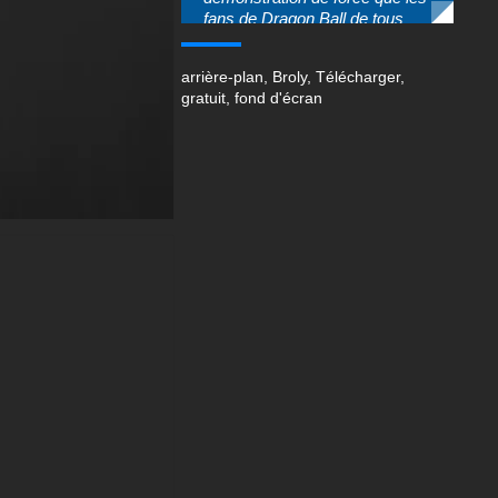
besoins de votre appareil.
Disponible en résolution 4K
Ultra HD (3840x2160) pour un
maximum de détails sur les
grands écrans, ou choisissez
la HD standard (1920x1080)
pour une excellente qualité
avec une taille de fichier
optimisée. Une version
verticale spécialement
formatée est disponible pour
les téléphones portables, ce qui
la rend parfaite pour l'arrière-
plan de votre smartphone.
Toutes les versions sont
disponibles au format JPG
facile à utiliser avec un accès
au téléchargement instantané -
aucune inscription ou
inscription n'est nécessaire !
L'œuvre présente des détails
époustouflants, des effets
d'aura bleus tourbillonnants aux