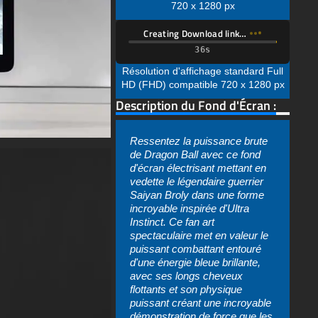
HD (FHD) compatible 720 x 1280 px
Description du Fond d'Écran :
Ressentez la puissance brute
de Dragon Ball avec ce fond
d'écran électrisant mettant en
vedette le légendaire guerrier
Saiyan Broly dans une forme
incroyable inspirée d'Ultra
Instinct. Ce fan art
spectaculaire met en valeur le
puissant combattant entouré
d'une énergie bleue brillante,
avec ses longs cheveux
flottants et son physique
puissant créant une incroyable
démonstration de force que les
fans de Dragon Ball de tous
âges adoreront.
Téléchargez ce superbe fond
arrière-plan
,
Broly
,
Télécharger
,
d'écran dans plusieurs formats
gratuit
,
fond d'écran
pour l'adapter parfaitement aux