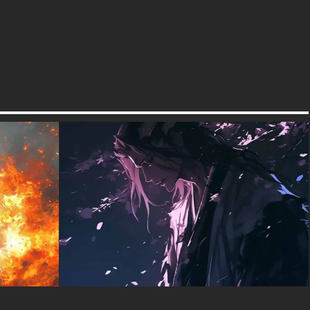
collectionneurs d'art animé.
textures-3d-gratuiteshd.com