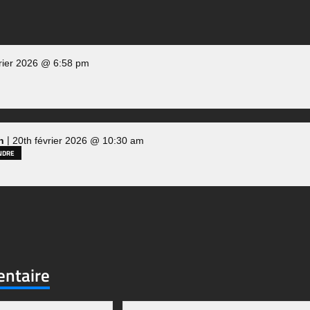
vrier 2026 @ 6:58 pm
|
n
20th février 2026 @ 10:30 am
NDRE
entaire