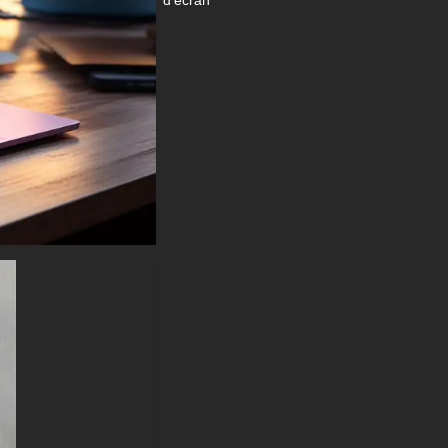
magnifique fond d'écran gratuit
sur votre appareil :
- Fond d'écran Batman Flames
et Shadow 4K HD ULTRA HD
pour PC de bureau et
ordinateur portable (y compris
les marques populaires
comme Apple MacBook, Dell
XPS, HP Spectre, Lenovo
ThinkPad, Asus ROG Strix,
Microsoft Surface, Acer, MSI,
Toshiba, Samsung, Razer, LG
Gram, Alienware, Huawei
MateBook, LG Ultra, Google
Pixelbook, LG Gram, LG Ultra,
Razer Blade, Gigabyte Aero.
- Fond d'écran Batman
flammes et Shadow 4K HD
ULTRA HD pour appareil
mobile (iPhones, smartphones
Android de Samsung Galaxy,
Samsung, Apple, Huawei,
Xiaomi, Oppo, Vivo, Motorola,