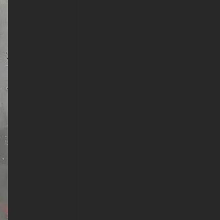
Lenovo, LG, Google Pixel,
Sony, Nokia, OnePlus,
Realme, HTC, Honor, Asus,
BlackBerry et ZTE.
- Fond d'écran Batman Flames
et Shadow 4K HD ULTRA HD
pour Smart TV et appareil de
streaming Amazon, Fire TV,
Android TV, LG WebOS, Roku
TV, Google TV, Horizon TV,
Firefox OS pour TV, Boxee
- Fond d'écran Batman Flames
et Shadow 4K HD ULTRA HD
pour console de jeu Sony
PlayStation, Microsoft Xbox,
Nintendo Switch
Ce superbe fond d'écran gratuit
de flammes et d'ombres de
Batman est disponible dans
une variété de tailles pour
répondre à vos besoins, y
compris le superbe UHD 4K