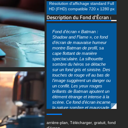
Résolution d'affichage standard Full
HD (FHD) compatible 720 x 1280 px
Description du Fond d'Écran :
Fond d'écran « Batman :
Shadow and Flame », ce fond
d'écran de mauvaise humeur
montre Batman de profil, sa
cape flottant de manière
spectaculaire. La silhouette
sombre du héros se détache
sur un fond gris et sinistre. Des
touches de rouge vif au bas de
l'image suggèrent un danger ou
un conflit. Les yeux rouges
brillants de Batman ajoutent un
élément étrange et intense à la
scène. Ce fond d'écran incarne
la nature sombre et maussade
du Chevalier noir et sa bataille
sans fin contre le mal.
arrière-plan
,
Télécharger
,
gratuit
,
fond
Vous pouvez utiliser ce
d'écran