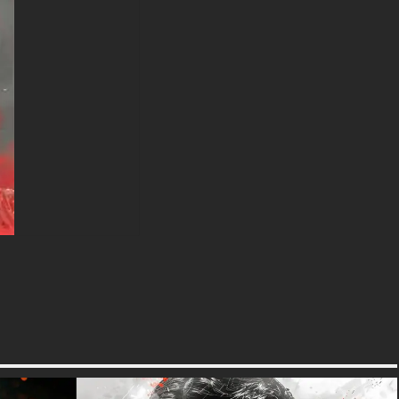
original (3840x2160 px), des
options haute définition et une
version orientée portrait
spécialement conçue pour les
téléphones.
textures-3d-gratuiteshd.com