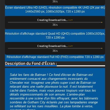
Creating Download link…
Résolution d'affichage standard Quad HD (QHD) compatible 1080x1920px,
720 x 1280 px
Creating Download link…
Résolution d'affichage standard Full HD (FHD) compatible 720 x 1280 px
Description du Fond d'Écran :
Salut les fans de Batman ! Ce fond d'écran de Batman est
entièrement consacré aux changements incessants du
Chevalier noir. Imaginez une photo super cool de Batman se
relaxant dans une ruelle pluvieuse la nuit. Il est totalement
caché dans l'ombre, mais vous pouvez toujours voir tous les
détails impressionnants de son armure. L'arrière-plan
ressemble à une scène d'un film effrayant, avec les bâtiments
sombres de Gotham City éclairés par ces lampadaires orange
se reflétant sur les rues mouillées. La pluie tombe à verse,
ajoutant au drame.
Ce fond d'écran de Batman est parfait pour les fans qui aiment
la façon dont Batman protège Gotham City de l'ombre. Il le
montre comme le gardien silencieux, toujours là, assurant la
sécurité de la ville. Ajoutez-le à votre appareil et faites savoir à
tout le monde qui est le veilleur de nuit de Gotham !