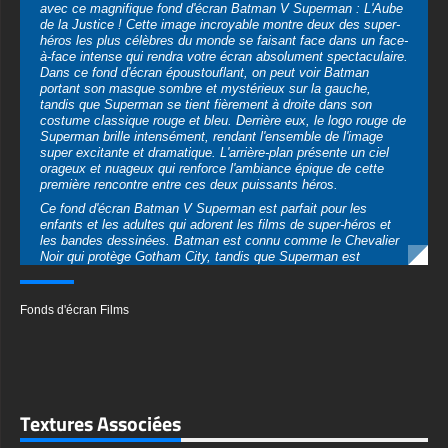
à-face intense qui rendra votre écran absolument spectaculaire.
Dans ce fond d'écran époustouflant, on peut voir Batman
portant son masque sombre et mystérieux sur la gauche,
tandis que Superman se tient fièrement à droite dans son
costume classique rouge et bleu. Derrière eux, le logo rouge de
Superman brille intensément, rendant l'ensemble de l'image
super excitante et dramatique. L'arrière-plan présente un ciel
orageux et nuageux qui renforce l'ambiance épique de cette
première rencontre entre ces deux puissants héros.
Ce fond d'écran Batman V Superman est parfait pour les
enfants et les adultes qui adorent les films de super-héros et
les bandes dessinées. Batman est connu comme le Chevalier
Noir qui protège Gotham City, tandis que Superman est
l'Homme d'Acier qui peut voler et possède une force incroyable.
Les voir ensemble sur une même image est vraiment spécial et
excitant ! Le meilleur aspect de ce fond d'écran est qu'il est
Fonds d'écran Films
disponible en plusieurs tailles et formats pour s'adapter
parfaitement à n'importe quel appareil. Que vous souhaitiez
l'utiliser sur votre ordinateur, portable, tablette ou téléphone,
nous avons ce qu'il vous faut ! Vous pouvez télécharger cette
incroyable image Batman V Superman en format JPG haute
qualité, disponible en résolution 4K et Ultra HD époustouflante
Textures Associées
qui rendra chaque détail parfaitement net.
Pour les ordinateurs de bureau et les ordinateurs portables,
vous pouvez obtenir la version horizontale qui s'adapte
parfaitement comme fond d'écran. Le format large montre
clairement les deux héros et est magnifique sur les grands