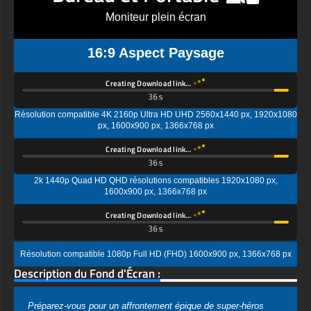
Moniteur plein écran
16:9 Aspect Paysage
Creating Download link…
Résolution compatible 4K 2160p Ultra HD UHD 2560x1440 px, 1920x1080
px, 1600x900 px, 1366x768 px
Creating Download link…
2k 1440p Quad HD QHD résolutions compatibles 1920x1080 px,
1600x900 px, 1366x768 px
Creating Download link…
Résolution compatible 1080p Full HD (FHD) 1600x900 px, 1366x768 px
Description du Fond d'Écran :
Préparez-vous pour un affrontement épique de super-héros
avec ce magnifique fond d'écran Batman V Superman : L'Aube
de la Justice ! Cette image incroyable montre deux des super-
héros les plus célèbres du monde se faisant face dans un face-