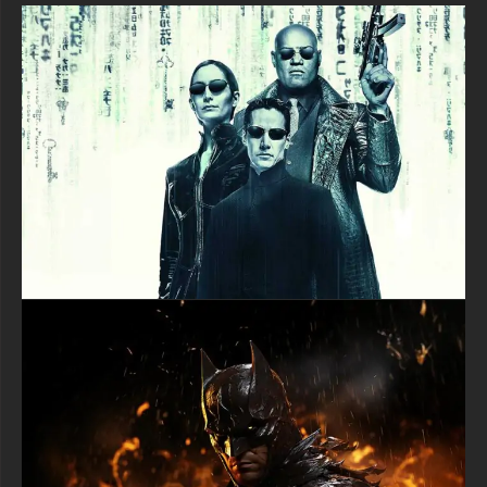
écrans. Si vous souhaitez l'utiliser sur votre téléphone ou votre
tablette, il existe également une version verticale spécialement
conçue pour les appareils mobiles. Ainsi, Batman et Superman
auront l'air parfaits quel que soit l'appareil que vous utilisez !
Le plus cool, c'est qu'il n'y a pas besoin de s'inscrire ou de
s'enregistrer - c'est totalement gratuit ! Cliquez simplement sur
le bouton de téléchargement et enregistrez tout de suite ce
fond d'écran épique de super-héros sur votre appareil. Pas de
mot de passe, pas d'email, pas d'attente - juste un accès
instantané à cette incroyable image de Batman contre
Superman.
Ce fond d'écran capture l'excitation du célèbre film où ces deux
superhéros légendaires se rencontrent pour la première fois.
L'éclairage dramatique et les poses puissantes lui donnent
l'apparence d'une véritable affiche de film qui mérite sa place
sur votre écran. Que vous soyez un fan de Batman qui aime
ses talents de détective et ses gadgets cool, ou un fan de
Superman qui admire ses pouvoirs de vol et son cœur
généreux, ce fond d'écran célèbre les deux héros de manière
égale.
Transformez votre appareil avec ce spectaculaire fond d'écran
Batman V Superman aujourd'hui ! Il est parfait pour les fans de
super-héros de tous âges et rendra votre écran incroyable.
Téléchargez-le maintenant dans le format et la résolution qui
conviennent le mieux à votre appareil, et profitez de ces héros
extraordinaires veillant sur votre monde numérique chaque jour
!