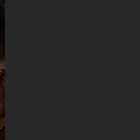
Device Amazon , Fire TV,
Android TV, LG WebOS, Roku
TV, Google TV, Horizon TV,
Firefox OS for TV ,Boxee
- Fond d'écran face à face
Batman vs Joker 4K HD
ULTRA HD pour console de jeu
Sony PlayStation, Microsoft
Xbox, Nintendo Switch
Ce fond d'écran gratuit de
Batman vs Joker face à face
est disponible dans une variété
de tailles pour répondre à vos
besoins, y compris le superbe
UHD 4K original (3840x2160
px), des options haute définition
et une version orientée portrait
spécialement conçue pour les
téléphones.
textures-3d-gratuiteshd.com