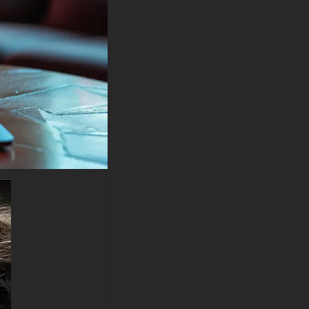
Spectre, Lenovo ThinkPad,
Asus ROG Strix, Microsoft
Surface, Acer, MSI, Toshiba,
Samsung, Razer, LG Gram,
Alienware, Huawei MateBook,
LG Ultra, Google Pixelbook,
LG Gram, LG Ultra, Razer
Blade, Gigabyte Aero.
-Batman vs Joker face à face
fond d'écran 4K HD ULTRA HD
pour appareil mobile (iPhones,
smartphones Android de
Samsung Galaxy, Samsung,
Apple, Huawei, Xiaomi, Oppo,
Vivo, Motorola, Lenovo, LG,
Google Pixel, Sony, Nokia,
OnePlus, Realme, HTC,
Honor, Asus, BlackBerry et
ZTE.
-Batman vs Joker face to face
wallpaper 4K HD ULTRA HD
For Smart TV & Streaming