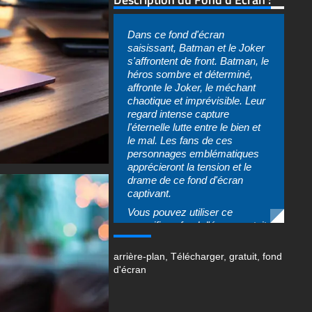
Dans ce fond d'écran
saisissant, Batman et le Joker
s'affrontent de front. Batman, le
héros sombre et déterminé,
affronte le Joker, le méchant
chaotique et imprévisible. Leur
regard intense capture
l'éternelle lutte entre le bien et
le mal. Les fans de ces
personnages emblématiques
apprécieront la tension et le
drame de ce fond d'écran
captivant.
Vous pouvez utiliser ce
magnifique fond d'écran gratuit
sur votre appareil :
arrière-plan
,
Télécharger
,
gratuit
,
fond
-Batman vs Joker face to face
d'écran
wallpaper 4K HD ULTRA HD
for PC Desktop & Laptop
(including popular brands like
Apple MacBook, Dell XPS, HP