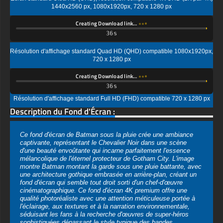
Résolution d'affichage standard Quad HD (QHD) compatible 1080x1920px,
720 x 1280 px
Creating Download link…
Résolution d'affichage standard Full HD (FHD) compatible 720 x 1280 px
Description du Fond d'Écran :
Ce fond d'écran de Batman sous la pluie crée une ambiance
captivante, représentant le Chevalier Noir dans une scène
d'une beauté envoûtante qui incarne parfaitement l'essence
mélancolique de l'éternel protecteur de Gotham City. L'image
montre Batman montant la garde sous une pluie battante, avec
une architecture gothique embrasée en arrière-plan, créant un
fond d'écran qui semble tout droit sorti d'un chef-d'œuvre
cinématographique. Ce fond d'écran 4K premium offre une
qualité photoréaliste avec une attention méticuleuse portée à
l'éclairage, aux textures et à la narration environnementale,
séduisant les fans à la recherche d'œuvres de super-héros
sophistiquées dépassant le style typique des bandes
dessinées.
La réalité saisissante de ce fond d'écran Batman Gotham
démontre une maîtrise numérique de pointe avec des détails
matériels incroyables visibles sur toute la surface de l'armure.
La cape superposée présente une texture complexe rappelant