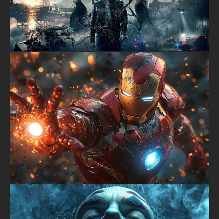
d'établir une atmosphère sans créer de désordre visuel. Les
utilisateurs de bureau bénéficient des zones périphériques plus
sombres qui offrent un contraste naturel pour les icônes, tandis
que la section centrale dramatique apporte un intérêt visuel
constant qui ne devient jamais lassant pendant les longues
sessions de visionnage.
Les collectionneurs de fonds d'écran à l'esthétique Batman qui
recherchent des arrière-plans privilégiant l'ambiance à l'action
apprécieront la façon dont cette œuvre met l'accent sur
l'atmosphère et la présence du personnage. La détermination
visible dans la posture de Batman combinée à son armure
marquée par les combats raconte les histoires des conflits
passés, tandis que les bâtiments en flammes suggèrent une
crise en cours. Les effets de pluie ajoutent une beauté
mélancolique qui renforce le rôle de Batman en tant que
gardien solitaire œuvrant pendant des nuits interminables pour
protéger des citoyens qui ne connaîtront peut-être jamais ses
sacrifices.
L'éclairage expert dans ce fond d'écran HD de Gotham City
crée de multiples points focaux qui guident naturellement l'œil à
travers la composition. Les lumières chaudes des fenêtres et
les flammes lointaines contrastent avec la pluie froide et le
brouillard, établissant une profondeur par la perspective
atmosphérique qui donne à l'image une véritable qualité
tridimensionnelle. Le contre-jour stratégique crée un effet de
halo subtil autour de Batman qui souligne sa présence sans
paraître artificiel ou exagéré, démontrant une compréhension