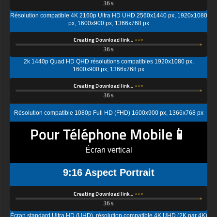
Résolution compatible 4K 2160p Ultra HD UHD 2560x1440 px, 1920x1080
px, 1600x900 px, 1366x768 px
Creating Download link…
2k 1440p Quad HD QHD résolutions compatibles 1920x1080 px,
1600x900 px, 1366x768 px
Creating Download link…
Résolution compatible 1080p Full HD (FHD) 1600x900 px, 1366x768 px
Pour Téléphone Mobile📱
Écran vertical
9:16 Aspect Portrait
Creating Download link…
Écran standard Ultra HD (UHD), résolution compatible 4K UHD (2K par 4K)
1440x2560 px, 1080x1920px, 720 x 1280 px
Creating Download link…