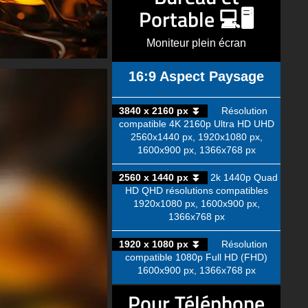
Portable 💻🖥️
Moniteur plein écran
16:9 Aspect Paysage
3840 x 2160 px ⏬
Résolution
compatible 4K 2160p Ultra HD UHD
2560x1440 px, 1920x1080 px,
1600x900 px, 1366x768 px
2560 x 1440 px ⏬
2k 1440p Quad
HD QHD résolutions compatibles
1920x1080 px, 1600x900 px,
1366x768 px
1920 x 1080 px ⏬
Résolution
compatible 1080p Full HD (FHD)
1600x900 px, 1366x768 px
Pour Téléphone