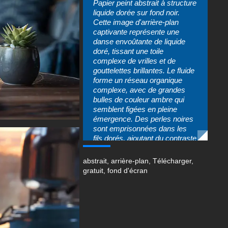
Papier peint abstrait à structure
liquide dorée sur fond noir.
Cette image d'arrière-plan
captivante représente une
danse envoûtante de liquide
doré, tissant une toile
complexe de vrilles et de
gouttelettes brillantes. Le fluide
forme un réseau organique
complexe, avec de grandes
bulles de couleur ambre qui
semblent figées en pleine
émergence. Des perles noires
sont emprisonnées dans les
fils dorés, ajoutant du contraste
et de la profondeur à la scène.
Chaque élément est mis en
abstrait
,
arrière-plan
,
Télécharger
,
valeur par un éclairage doux
gratuit
,
fond d'écran
mais spectaculaire qui
accentue les textures et les
formes, transformant cette
éclaboussure momentanée en
un spectacle permanent d'art
liquide.