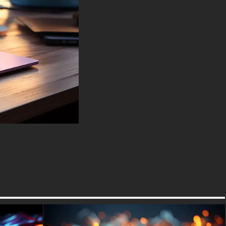
Vous pouvez utiliser ce
magnifique fond d'écran gratuit
sur votre appareil :
-Pour ordinateur de bureau et
ordinateur portable (y compris
les marques populaires
comme Apple MacBook, Dell
XPS, HP Spectre, Lenovo
ThinkPad, Asus ROG Strix,
Microsoft Surface, Acer, MSI,
Toshiba, Samsung, Razer, LG
Gram, Alienware, Huawei
MateBook, LG Ultra, Google
Pixelbook, LG Gram, LG Ultra,
Razer Blade, Gigabyte Aero.
-Pour les appareils mobiles
(iPhones, smartphones Android
de Samsung Galaxy,
Samsung, Apple, Huawei,
Xiaomi, Oppo, Vivo, Motorola,
Lenovo, LG, Google Pixel,
Sony, Nokia, OnePlus,