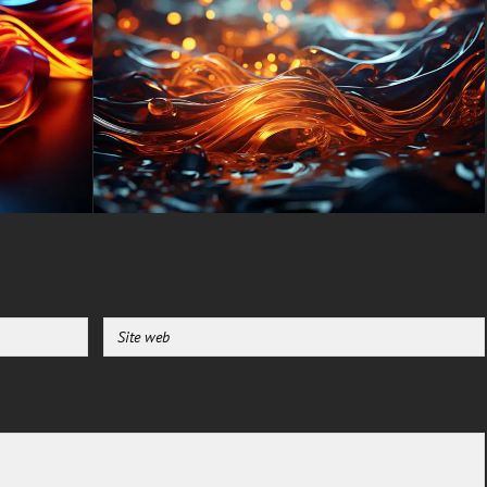
Realme, HTC, Honor, Asus,
BlackBerry et ZTE.
-Pour Smart TV et appareil de
streaming Amazon, Fire TV,
Android TV, LG WebOS, Roku
TV, Google TV, Horizon TV,
Firefox OS pour TV, Boxee
-Pour console de jeu Sony
PlayStation, Microsoft Xbox,
Nintendo Switch
Ce fond d'écran gratuit est
disponible dans une variété de
tailles pour répondre à vos
besoins, y compris le superbe
UHD 4K original (3840x2160
px), des options haute définition
et une version orientée portrait
spécialement conçue pour les
téléphones.
textures-3d-gratuiteshd.com