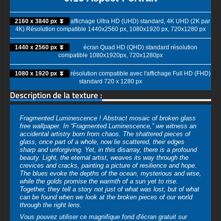
2160 x 3840 px ⏬
affichage Ultra HD (UHD) standard, 4K UHD (2K par
4K) Résolution compatible 1440x2560 px, 1080x1920 px, 720x1280 px
1440 x 2560 px ⏬
écran Quad HD (QHD) standard résolution
compatible 1080x1920px, 720x1280px
1080 x 1920 px ⏬
résolution compatible avec l'affichage Full HD (FHD)
standard 720 x 1280 px
Description de la texture :
Fragmented Luminescence ! Abstract mosaic of broken glass
free wallpaper. In “Fragmented Luminescence,” we witness an
accidental artistry born from chaos. The shattered pieces of
glass, once part of a whole, now lie scattered, their edges
sharp and unforgiving. Yet, in this disarray, there is a profound
beauty. Light, the eternal artist, weaves its way through the
crevices and cracks, painting a picture of resilience and hope.
The blues evoke the depths of the ocean, mysterious and wise,
while the golds promise the warmth of a sun yet to rise.
Together, they tell a story not just of what was lost, but of what
can be found when we look at the broken pieces of our world
through the right lens.
Vous pouvez utiliser ce magnifique fond d'écran gratuit sur