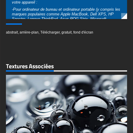
votre appareil :
-Pour ordinateur de bureau et ordinateur portable (y compris les
marques populaires comme Apple MacBook, Dell XPS, HP
Spectre, Lenovo ThinkPad, Asus ROG Strix, Microsoft
Surface, Acer, MSI, Toshiba, Samsung, Razer, LG Gram,
Alienware, Huawei MateBook, LG Ultra, Google Pixelbook, LG
abstrait
,
arrière-plan
,
Télécharger
,
gratuit
,
fond d'écran
Gram, LG Ultra, Razer Blade, Gigabyte Aero.
-Pour les appareils mobiles (iPhones, smartphones Android de
Samsung Galaxy, Samsung, Apple, Huawei, Xiaomi, Oppo,
Vivo, Motorola, Lenovo, LG, Google Pixel, Sony, Nokia,
OnePlus, Realme, HTC, Honor, Asus, BlackBerry et ZTE.
-Pour Smart TV et appareil de streaming Amazon, Fire TV,
Textures Associées
Android TV, LG WebOS, Roku TV, Google TV, Horizon TV,
Firefox OS pour TV, Boxee
-Pour console de jeu Sony PlayStation, Microsoft Xbox,
Nintendo Switch
Ce fond d'écran gratuit est disponible dans une variété de
tailles pour répondre à vos besoins, y compris le superbe UHD
4K original (3840x2160 px), des options haute définition et une
version orientée portrait spécialement conçue pour les
téléphones.
textures-3d-gratuiteshd.com