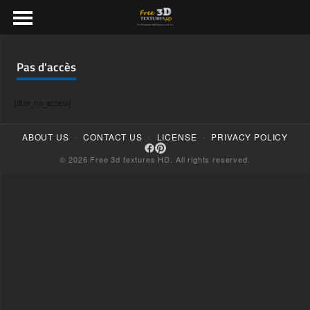
Pas d'accès
[dlm_no_access]
·
·
·
ABOUT US
CONTACT US
LICENSE
PRIVACY POLICY
© 2026 Free 3d textures HD. All rights reserved.